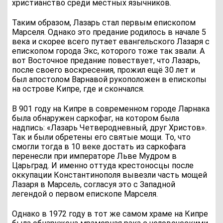
христианство среди местных язычников.
Таким образом, Лазарь стал первым епископом
Марселя. Однако это предание родилось в начале 5
века и скорее всего путает евангельского Лазаря с
епископом города Экс, которого тоже так звали. А
вот Восточное предание повествует, что Лазарь,
после своего воскресения, прожил ещё 30 лет и
был апостолом Варнавой рукоположен в епископы
на острове Кипре, где и скончался.
В 901 году на Кипре в современном городе Ларнака
была обнаружен саркофаг, на котором была
надпись: «Лазарь Четверодневный, друг Христов».
Так и были обретены его святые мощи. То, что
смогли тогда в 10 веке достать из саркофага
перенесли при императоре Льве Мудром в
Царьград. И именно оттуда крестоносцы после
оккупации Константинополя вывезли часть мощей
Лазаря в Марсель, согласуя это с Западной
легендой о первом епископе Марселя.
Однако в 1972 году в тот же самом храме на Кипре