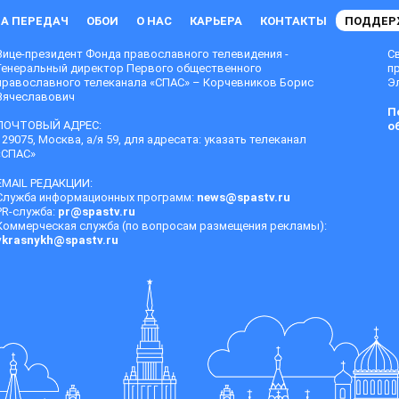
А ПЕРЕДАЧ
ОБОИ
О НАС
КАРЬЕРА
КОНТАКТЫ
ПОДДЕР
Вице-президент Фонда православного телевидения -
С
Генеральный директор Первого общественного
п
православного телеканала «СПАС» – Корчевников Борис
Эл
Вячеславович
П
ПОЧТОВЫЙ АДРЕС:
о
129075, Москва, а/я 59, для адресата: указать телеканал
«СПАС»
EMAIL РЕДАКЦИИ:
Служба информационных программ:
news@spastv.ru
PR-служба:
pr@spastv.ru
Коммерческая служба (по вопросам размещения рекламы):
vkrasnykh@spastv.ru