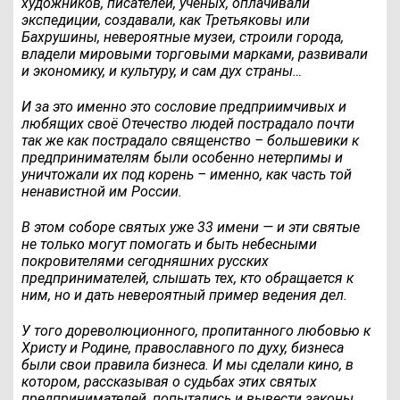
художников, писателей, ученых, оплачивали
экспедиции, создавали, как Третьяковы или
Бахрушины, невероятные музеи, строили города,
владели мировыми торговыми марками, развивали
и экономику, и культуру, и сам дух страны…
И за это именно это сословие предприимчивых и
любящих своё Отечество людей пострадало почти
так же как пострадало священство – большевики к
предпринимателям были особенно нетерпимы и
уничтожали их под корень – именно, как часть той
ненавистной им России.
В этом соборе святых уже 33 имени — и эти святые
не только могут помогать и быть небесными
покровителями сегодняшних русских
предпринимателей, слышать тех, кто обращается к
ним, но и дать невероятный пример ведения дел.
У того дореволюционного, пропитанного любовью к
Христу и Родине, православного по духу, бизнеса
были свои правила бизнеса. И мы сделали кино, в
котором, рассказывая о судьбах этих святых
предпринимателей, попытались и вывести законы,