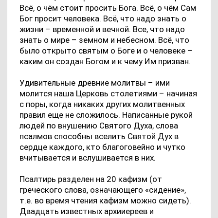
Всё, о чём стоит просить Бога. Всё, о чём Сам
Бог просит человека. Всё, что надо знать о
жизни – временной и вечной. Все, что надо
знать о мире – земном и небесном. Всё, что
было открыто святым о Боге и о человеке –
каким он создан Богом и к чему Им призван.
Удивительные древние молитвы – ими
молится наша Церковь столетиями – начиная
с поры, когда никаких других молитвенных
правил еще не сложилось. Написанные рукой
людей по внушению Святого Духа, слова
псалмов способны вселить Святой Дух в
сердце каждого, кто благоговейно и чутко
вчитывается и вслушивается в них.
Псалтирь разделен на 20 кафизм (от
греческого слова, означающего «сидение»,
т.е. во время чтения кафизм можно сидеть).
Двадцать известных архииереев и