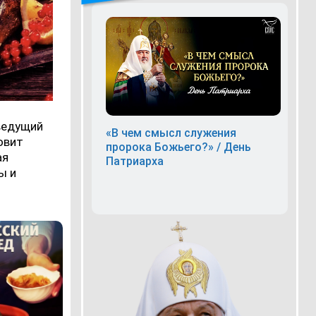
ведущий
«В чем смысл служения
овит
пророка Божьего?» / День
ая
Патриарха
ы и