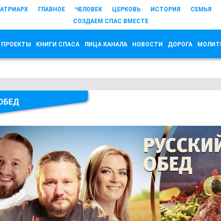
АТРИАРХ
ГЛАВНОЕ
ЧЕЛОВЕК
ЦЕРКОВЬ
ИСТОРИЯ
СЕМЬЯ
СОЗДАЕМ СПАС ВМЕСТЕ
 ПРОЕКТЫ
КНИГИ СПАСА
ЛИЦА КАНАЛА
НОВОСТИ
ДОРОГА
МОЛИТ
ОБЕД