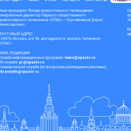
Вице-президент Фонда православного телевидения -
С
Генеральный директор Первого общественного
п
православного телеканала «СПАС» – Корчевников Борис
Эл
Вячеславович
П
ПОЧТОВЫЙ АДРЕС:
о
129075, Москва, а/я 59, для адресата: указать телеканал
«СПАС»
EMAIL РЕДАКЦИИ:
Служба информационных программ:
news@spastv.ru
PR-служба:
pr@spastv.ru
Коммерческая служба (по вопросам размещения рекламы):
vkrasnykh@spastv.ru