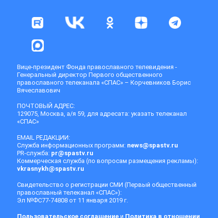
Вице-президент Фонда православного телевидения -
Генеральный директор Первого общественного
православного телеканала «СПАС» – Корчевников Борис
Вячеславович
ПОЧТОВЫЙ АДРЕС:
129075, Москва, а/я 59, для адресата: указать телеканал
«СПАС»
EMAIL РЕДАКЦИИ:
Служба информационных программ:
news@spastv.ru
PR-служба:
pr@spastv.ru
Коммерческая служба (по вопросам размещения рекламы):
vkrasnykh@spastv.ru
Свидетельство о регистрации СМИ (Первый общественный
православный телеканал «СПАС»):
Эл №ФС77-74808 от 11 января 2019 г.
Пользовательское соглашение
и
Политика в отношении