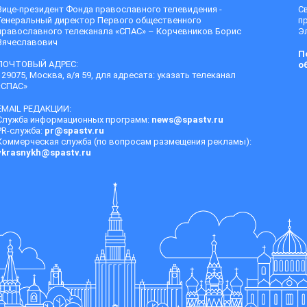
Вице-президент Фонда православного телевидения -
С
Генеральный директор Первого общественного
п
православного телеканала «СПАС» – Корчевников Борис
Эл
Вячеславович
П
ПОЧТОВЫЙ АДРЕС:
о
129075, Москва, а/я 59, для адресата: указать телеканал
«СПАС»
EMAIL РЕДАКЦИИ:
Служба информационных программ:
news@spastv.ru
PR-служба:
pr@spastv.ru
Коммерческая служба (по вопросам размещения рекламы):
vkrasnykh@spastv.ru