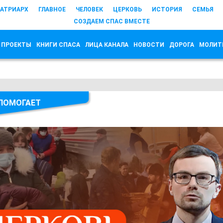
АТРИАРХ
ГЛАВНОЕ
ЧЕЛОВЕК
ЦЕРКОВЬ
ИСТОРИЯ
СЕМЬЯ
СОЗДАЕМ СПАС ВМЕСТЕ
 ПРОЕКТЫ
КНИГИ СПАСА
ЛИЦА КАНАЛА
НОВОСТИ
ДОРОГА
МОЛИТ
ПОМОГАЕТ