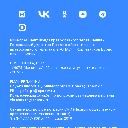
Вице-президент Фонда православного телевидения -
Генеральный директор Первого общественного
православного телеканала «СПАС» – Корчевников Борис
Вячеславович
ПОЧТОВЫЙ АДРЕС:
129075, Москва, а/я 59, для адресата: указать телеканал
«СПАС»
EMAIL РЕДАКЦИИ:
Служба информационных программ:
news@spastv.ru
PR-служба:
pr@spastv.ru
Коммерческая служба (по вопросам размещения рекламы):
vkrasnykh@spastv.ru
Свидетельство о регистрации СМИ (Первый общественный
православный телеканал «СПАС»):
Эл №ФС77-74808 от 11 января 2019 г.
Пользовательское соглашение
и
Политика в отношении