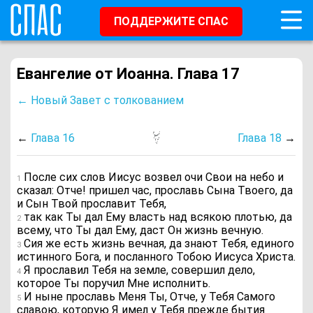
ПОДДЕРЖИТЕ СПАС
Евангелие от Иоанна. Глава 17
← Новый Завет с толкованием
←
Глава 16
Глава 18
→
После сих слов Иисус возвел очи Свои на небо и
1
сказал: Отче! пришел час, прославь Сына Твоего, да
и Сын Твой прославит Тебя,
так как Ты дал Ему власть над всякою плотью, да
2
всему, что Ты дал Ему, даст Он жизнь вечную.
Сия же есть жизнь вечная, да знают Тебя, единого
3
истинного Бога, и посланного Тобою Иисуса Христа.
Я прославил Тебя на земле, совершил дело,
4
которое Ты поручил Мне исполнить.
И ныне прославь Меня Ты, Отче, у Тебя Самого
5
славою, которую Я имел у Тебя прежде бытия