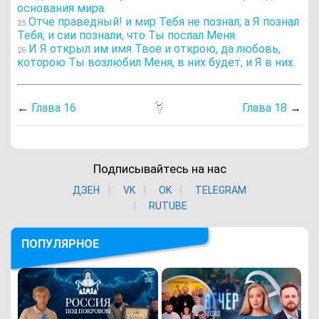
основания мира.
Отче праведный! и мир Тебя не познал; а Я познал
25
Тебя, и сии познали, что Ты послал Меня.
И Я открыл им имя Твое и открою, да любовь,
26
которою Ты возлюбил Меня, в них будет, и Я в них.
←
Глава 16
Глава 18
→
Подписывайтесь на нас
ДЗЕН
VK
ОK
TELEGRAM
RUTUBE
ПОПУЛЯРНОЕ