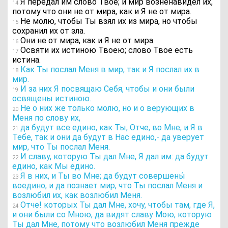
Я передал им слово Твое; и мир возненавидел их,
14
потому что они не от мира, как и Я не от мира.
Не молю, чтобы Ты взял их из мира, но чтобы
15
сохранил их от зла.
Они не от мира, как и Я не от мира.
16
Освяти их истиною Твоею; слово Твое есть
17
истина.
Как Ты послал Меня в мир, так и Я послал их в
18
мир.
И за них Я посвящаю Себя, чтобы и они были
19
освящены истиною.
Не о них же только молю, но и о верующих в
20
Меня по слову их,
да будут все едино, как Ты, Отче, во Мне, и Я в
21
Тебе, так и они да будут в Нас едино,- да уверует
мир, что Ты послал Меня.
И славу, которую Ты дал Мне, Я дал им: да будут
22
едино, как Мы едино.
Я в них, и Ты во Мне; да будут совершены́
23
воедино, и да познает мир, что Ты послал Меня и
возлюбил их, как возлюбил Меня.
Отче! которых Ты дал Мне, хочу, чтобы там, где Я,
24
и они были со Мною, да видят славу Мою, которую
Ты дал Мне, потому что возлюбил Меня прежде