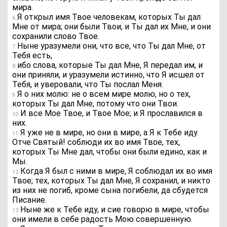
мира.
Я открыл имя Твое человекам, которых Ты дал
6
Мне от мира; они были Твои, и Ты дал их Мне, и они
сохранили слово Твое.
Ныне уразумели они, что все, что Ты дал Мне, от
7
Тебя есть,
ибо слова, которые Ты дал Мне, Я передал им, и
8
они приняли, и уразумели истинно, что Я исшел от
Тебя, и уверовали, что Ты послал Меня.
Я о них молю: не о всем мире молю, но о тех,
9
которых Ты дал Мне, потому что они Твои.
И все Мое Твое, и Твое Мое; и Я прославился в
10
них.
Я уже не в мире, но они в мире, а Я к Тебе иду.
11
Отче Святый! соблюди их во имя Твое, тех,
которых Ты Мне дал, чтобы они были едино, как и
Мы.
Когда Я был с ними в мире, Я соблюдал их во имя
12
Твое; тех, которых Ты дал Мне, Я сохранил, и никто
из них не погиб, кроме сына погибели, да сбудется
Писание.
Ныне же к Тебе иду, и сие говорю в мире, чтобы
13
они имели в себе радость Мою совершенную.