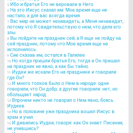
Ибо и братья Его не веровали в Него.
5
На это Иисус сказал им: Мое время еще не
6
настало, а для вас всегда время.
Вас мир не может ненавидеть, а Меня ненавидит,
7
потому что Я свидетельствую о нем, что дела его
злы.
Вы пойдите на праздник сей; а Я еще не пойду на
8
сей праздник, потому что Мое время еще не
исполнилось.
Сие сказав им, остался в Галилее.
9
Но когда пришли братья Его, тогда и Он пришел
10
на праздник не явно, а как бы тайно.
Иудеи же искали Его на празднике и говорили:
11
где Он?
И много толков было о Нем в народе: одни
12
говорили, что Он добр; а другие говорили: нет, но
обольщает народ.
Впрочем никто не говорил о Нем явно, боясь
13
Иудеев.
Но в половине уже праздника вошел Иисус в
14
храм и учил.
И дивились Иудеи, говоря: как Он знает Писания,
15
не учившись?