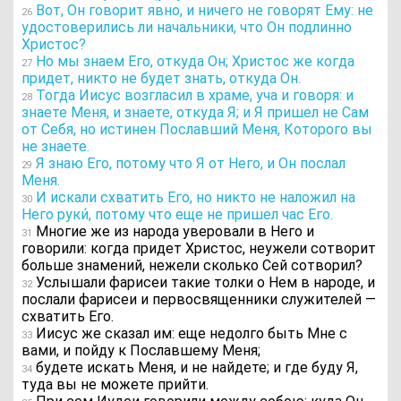
Вот, Он говорит явно, и ничего не говорят Ему: не
26
удостоверились ли начальники, что Он подлинно
Христос?
Но мы знаем Его, откуда Он; Христос же когда
27
придет, никто не будет знать, откуда Он.
Тогда Иисус возгласил в храме, уча и говоря: и
28
знаете Меня, и знаете, откуда Я; и Я пришел не Сам
от Себя, но истинен Пославший Меня, Которого вы
не знаете.
Я знаю Его, потому что Я от Него, и Он послал
29
Меня.
И искали схватить Его, но никто не наложил на
30
Него руки́, потому что еще не пришел час Его.
Многие же из народа уверовали в Него и
31
говорили: когда придет Христос, неужели сотворит
больше знамений, нежели сколько Сей сотворил?
Услышали фарисеи такие толки о Нем в народе, и
32
послали фарисеи и первосвященники служителей —
схватить Его.
Иисус же сказал им: еще недолго быть Мне с
33
вами, и пойду к Пославшему Меня;
будете искать Меня, и не найдете; и где буду Я,
34
туда вы не можете прийти.