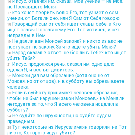
Иисус, отвечая им, сказал: Мое учение — не Мое,
16
но Пославшего Меня;
кто хочет творить волю Его, тот узнает о сем
17
учении, от Бога ли оно, или Я Сам от Себя говорю.
Говорящий сам от себя ищет славы себе; а Кто
18
ищет славы Пославшему Его, Тот истинен, и нет
неправды в Нем.
Не дал ли вам Моисей закона? и никто из вас не
19
поступает по закону. За что ищете убить Меня?
Народ сказал в ответ: не бес ли в Тебе? кто ищет
20
убить Тебя?
Иисус, продолжая речь, сказал им: одно дело
21
сделал Я, и все вы дивитесь.
Моисей дал вам обрезание (хотя оно не от
22
Моисея, но от отцов), и в субботу вы обрезываете
человека.
Если в субботу принимает человек обрезание,
23
чтобы не был нарушен закон Моисеев,- на Меня ли
негодуете за то, что Я всего человека исцелил в
субботу?
Не суди́те по наружности, но суди́те судом
24
праведным.
Тут некоторые из Иерусалимлян говорили: не Тот
25
ли это, Которого ищут убить?