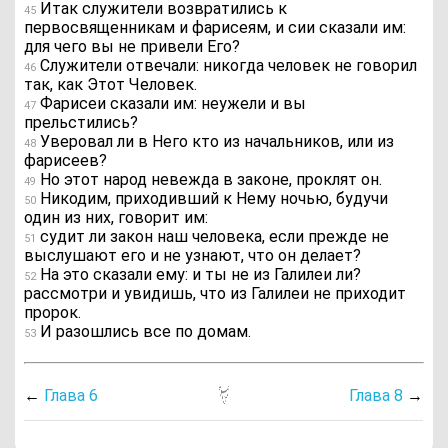
Итак служители возвратились к
45
первосвященникам и фарисеям, и сии сказали им:
для чего вы не привели Его?
Служители отвечали: никогда человек не говорил
46
так, как Этот Человек.
Фарисеи сказали им: неужели и вы
47
прельстились?
Уверовал ли в Него кто из начальников, или из
48
фарисеев?
Но этот народ невежда в законе, проклят он.
49
Никодим, приходивший к Нему ночью, будучи
50
один из них, говорит им:
судит ли закон наш человека, если прежде не
51
выслушают его и не узнают, что он делает?
На это сказали ему: и ты не из Галилеи ли?
52
рассмотри и увидишь, что из Галилеи не приходит
пророк.
И разошлись все по домам.
53
←
Глава 6
Глава 8
→