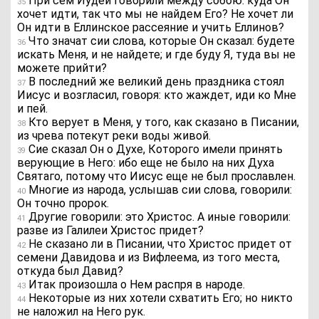
При сем Иудеи говорили между собою: куда Он
35
хочет идти, так что мы не найдем Его? Не хочет ли
Он идти в Еллинское рассеяние и учить Еллинов?
Что значат сии слова, которые Он сказал: будете
36
искать Меня, и не найдете; и где буду Я, туда вы не
можете прийти?
В последний же великий день праздника стоял
37
Иисус и возгласил, говоря: кто жаждет, иди ко Мне
и пей.
Кто верует в Меня, у того, как сказано в Писании,
38
из чрева потекут реки воды живой.
Сие сказал Он о Духе, Которого имели принять
39
верующие в Него: ибо еще не было на них Духа
Святаго, потому что Иисус еще не был прославлен.
Многие из народа, услышав сии слова, говорили:
40
Он точно пророк.
Другие говорили: это Христос. А иные говорили:
41
разве из Галилеи Христос придет?
Не сказано ли в Писании, что Христос придет от
42
семени Давидова и из Вифлеема, из того места,
откуда был Давид?
Итак произошла о Нем распря в народе.
43
Некоторые из них хотели схватить Его; но никто
44
не наложил на Него рук.