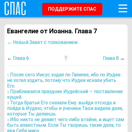
ПОДДЕРЖИТЕ СПАС
Евангелие от Иоанна. Глава 7
← Новый Завет с толкованием
←
Глава 6
Глава 8
→
После сего Иисус ходил по Галилее, ибо по Иудее
1
не хотел ходить, потому что Иудеи искали убить
Его.
Приближался праздник Иудейский — поставление
2
кущей.
Тогда братья Его сказали Ему: выйди отсюда и
3
пойди в Иудею, чтобы и ученики Твои видели дела,
которые Ты делаешь.
Ибо никто не делает чего-либо втайне, и ищет сам
4
быть известным. Если Ты творишь такие дела, то
яви Себя миру.