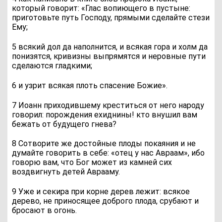
который говорит: «Глас вопиющего в пустыне:
приготовьте путь Господу, прямыми сделайте стези
Ему;
5 всякий дол да наполнится, и всякая гора и холм да
понизятся, кривизны выпрямятся и неровные пути
сделаются гладкими;
6 и узрит всякая плоть спасение Божие».
7 Иоанн приходившему креститься от него народу
говорил: порождения ехиднины! кто внушил вам
бежать от будущего гнева?
8 Сотворите же достойные плоды покаяния и не
думайте говорить в себе: «отец у нас Авраам», ибо
говорю вам, что Бог может из камней сих
воздвигнуть детей Аврааму.
9 Уже и секира при корне дерев лежит: всякое
дерево, не приносящее доброго плода, срубают и
бросают в огонь.