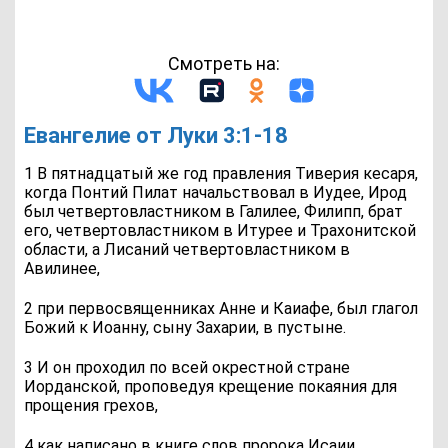
Смотреть на:
Евангелие от Луки 3:1-18
1 В пятнадцатый же год правления Тиверия кесаря,
когда Понтий Пилат начальствовал в Иудее, Ирод
был четвертовластником в Галилее, Филипп, брат
его, четвертовластником в Итурее и Трахонитской
области, а Лисаний четвертовластником в
Авилинее,
2 при первосвященниках Анне и Каиафе, был глагол
Божий к Иоанну, сыну Захарии, в пустыне.
3 И он проходил по всей окрестной стране
Иорданской, проповедуя крещение покаяния для
прощения грехов,
4 как написано в книге слов пророка Исаии,