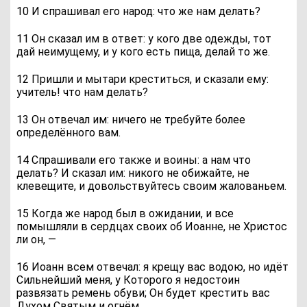
10 И спрашивал его народ: что же нам делать?
11 Он сказал им в ответ: у кого две одежды, тот
дай неимущему, и у кого есть пища, делай то же.
12 Пришли и мытари креститься, и сказали ему:
учитель! что нам делать?
13 Он отвечал им: ничего не требуйте более
определённого вам.
14 Спрашивали его также и воины: а нам что
делать? И сказал им: никого не обижайте, не
клевещите, и довольствуйтесь своим жалованьем.
15 Когда же народ был в ожидании, и все
помышляли в сердцах своих об Иоанне, не Христос
ли он, —
16 Иоанн всем отвечал: я крещу вас водою, но идёт
Сильнейший меня, у Которого я недостоин
развязать ремень обуви; Он будет крестить вас
Духом Святым и огнём.