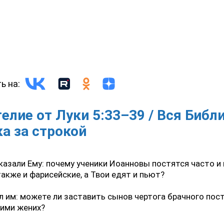
ь на:
елие от Луки 5:33–39 / Вся Библ
ка за строкой
казали Ему: почему ученики Иоанновы постятся часто 
также и фарисейские, а Твои едят и пьют?
л им: можете ли заставить сынов чертога брачного пос
ними жених?