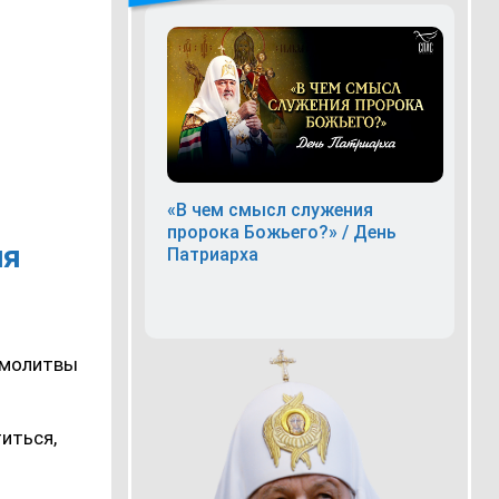
«В чем смысл служения
пророка Божьего?» / День
ия
Патриарха
и молитвы
титься,