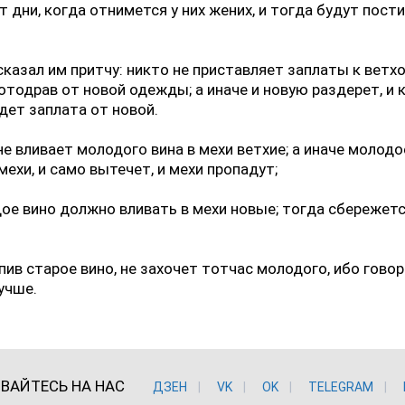
т дни, когда отнимется у них жених, и тогда будут пост
сказал им притчу: никто не приставляет заплаты к ветх
отодрав от новой одежды; а иначе и новую раздерет, и 
дет заплата от новой.
не вливает молодого вина в мехи ветхие; а иначе молодо
мехи, и само вытечет, и мехи пропадут;
ое вино должно вливать в мехи новые; тогда сбережетс
 пив старое вино, не захочет тотчас молодого, ибо говор
учше.
ВАЙТЕСЬ НА НАС
ДЗЕН
VK
ОK
TELEGRAM