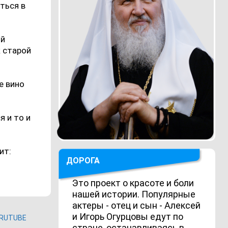
иться в
ой
к старой
е вино
я и то и
ит:
ДОРОГА
Это проект о красоте и боли
нашей истории. Популярные
актеры - отец и сын - Алексей
и Игорь Огурцовы едут по
RUTUBE
стране, останавливаясь в