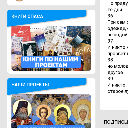
Но приду
те дни.
36
КНИГИ СПАСА
При сем 
одежде, 
не подой
37
И никто 
прорвет 
38
но молод
другое.
39
НАШИ ПРОЕКТЫ
И никто,
старое л
ПОДПИСЫ