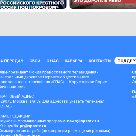
А ПЕРЕДАЧ
ОБОИ
О НАС
КАРЬЕРА
КОНТАКТЫ
ПОДДЕР
Вице-президент Фонда православного телевидения -
С
Генеральный директор Первого общественного
п
православного телеканала «СПАС» – Корчевников Борис
Эл
Вячеславович
П
ПОЧТОВЫЙ АДРЕС:
о
129075, Москва, а/я 59, для адресата: указать телеканал
«СПАС»
EMAIL РЕДАКЦИИ:
Служба информационных программ:
news@spastv.ru
PR-служба:
pr@spastv.ru
Коммерческая служба (по вопросам размещения рекламы):
vkrasnykh@spastv.ru