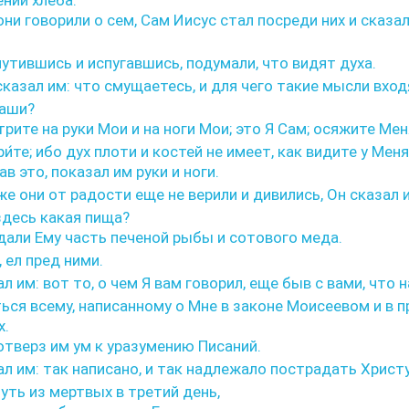
нии хлеба.
ни говорили о сем, Сам Иисус стал посреди них и сказал
утившись и испугавшись, подумали, что видят духа.
казал им: что смущаетесь, и для чего такие мысли вход
ваши?
ите на руки Мои и на ноги Мои; это Я Сам; осяжите Мен
и́те; ибо дух плоти и костей не имеет, как видите у Меня
ав это, показал им руки и ноги.
е они от радости еще не верили и дивились, Он сказал 
 здесь какая пища?
дали Ему часть печеной рыбы и сотового меда.
, ел пред ними.
л им: вот то, о чем Я вам говорил, еще быв с вами, что
ься всему, написанному о Мне в законе Моисеевом и в 
х.
отверз им ум к уразумению Писаний.
л им: так написано, и так надлежало пострадать Христу
уть из мертвых в третий день,