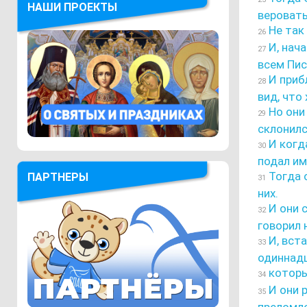
НАШИ ПРОЕКТЫ
веровать
Не так
26
И, нача
27
всем Пис
И прибл
28
вид, что
Но они 
29
склонилс
И когда
30
подал им
Тогда о
ПАРТНЕРЫ
31
них.
И они с
32
говорил 
И, вста
33
одиннадц
которы
34
И они 
35