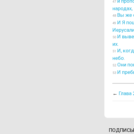
и проп
47
народах,
Вы же 
48
И Я по
49
Иерусали
И вывел
50
их.
И, когд
51
небо.
Они по
52
И пребы
53
←
Глава 
ПОДПИСЫ