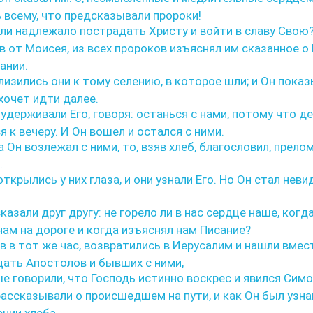
 всему, что предсказывали пророки!
 ли надлежало пострадать Христу и войти в славу Свою
в от Моисея, из всех пророков изъяснял им сказанное о
ании.
изились они к тому селению, в которое шли; и Он пока
 хочет идти далее.
удерживали Его, говоря: останься с нами, потому что д
я к вечеру. И Он вошел и остался с ними.
 Он возлежал с ними, то, взяв хлеб, благословил, прело
.
ткрылись у них глаза, и они узнали Его. Но Он стал нев
казали друг другу: не горело ли в нас сердце наше, когд
нам на дороге и когда изъяснял нам Писание?
в в тот же час, возвратились в Иерусалим и нашли вмес
ать Апостолов и бывших с ними,
е говорили, что Господь истинно воскрес и явился Симо
рассказывали о происшедшем на пути, и как Он был узна