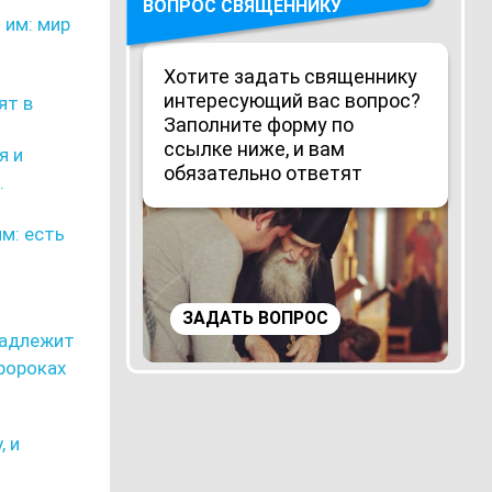
ВОПРОС СВЯЩЕННИКУ
 им: мир
Хотите задать священнику
интересующий вас вопрос?
ят в
Заполните форму по
ссылке ниже, и вам
я и
обязательно ответят
.
им: есть
ЗАДАТЬ ВОПРОС
 надлежит
пророках
, и