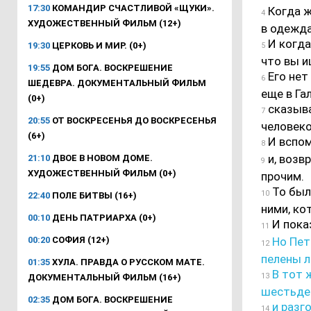
17:30
КОМАНДИР СЧАСТЛИВОЙ «ЩУКИ».
Когда ж
4
ХУДОЖЕСТВЕННЫЙ ФИЛЬМ (12+)
в одежд
И когда
19:30
ЦЕРКОВЬ И МИР. (0+)
5
что вы 
19:55
ДОМ БОГА. ВОСКРЕШЕНИЕ
Его нет
6
ШЕДЕВРА. ДОКУМЕНТАЛЬНЫЙ ФИЛЬМ
еще в Га
(0+)
сказыва
7
20:55
ОТ ВОСКРЕСЕНЬЯ ДО ВОСКРЕСЕНЬЯ
человеко
(6+)
И вспом
8
и, возв
21:10
ДВОЕ В НОВОМ ДОМЕ.
9
ХУДОЖЕСТВЕННЫЙ ФИЛЬМ (0+)
прочим.
То были
10
22:40
ПОЛЕ БИТВЫ (16+)
ними, ко
00:10
ДЕНЬ ПАТРИАРХА (0+)
И показ
11
00:20
СОФИЯ (12+)
Но Петр
12
пелены л
01:35
ХУЛА. ПРАВДА О РУССКОМ МАТЕ.
В тот ж
13
ДОКУМЕНТАЛЬНЫЙ ФИЛЬМ (16+)
шестьде
02:35
ДОМ БОГА. ВОСКРЕШЕНИЕ
и разг
14