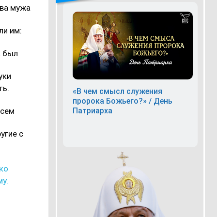
два мужа
ли им:
а был
уки
ть.
«В чем смысл служения
пророка Божьего?» / День
Патриарха
всем
угие с
ько
му.