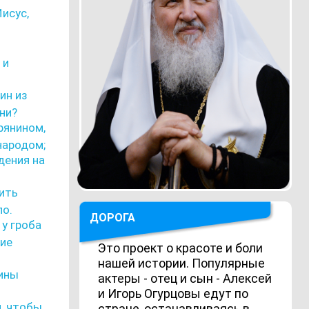
исус,
 и
ин из
ни?
рянином,
народом;
дения на
вить
ло.
ДОРОГА
 у гроба
ние
Это проект о красоте и боли
нашей истории. Популярные
щины
актеры - отец и сын - Алексей
и Игорь Огурцовы едут по
м, чтобы
стране, останавливаясь в