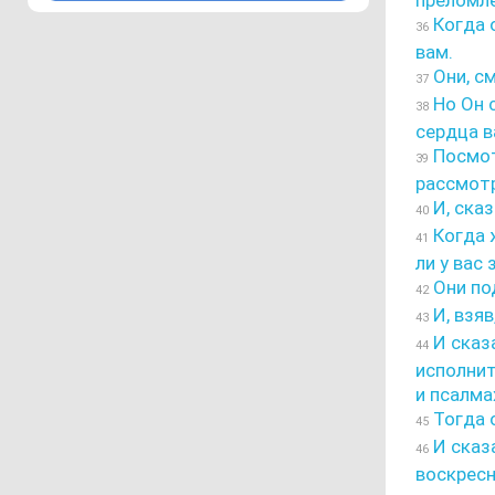
преломле
Когда о
36
вам.
Они, см
37
Но Он с
38
сердца 
Посмотр
39
рассмотр
И, сказ
40
Когда ж
41
ли у вас
Они по
42
И, взяв
43
И сказа
44
исполнит
и псалма
Тогда 
45
И сказа
46
воскресн