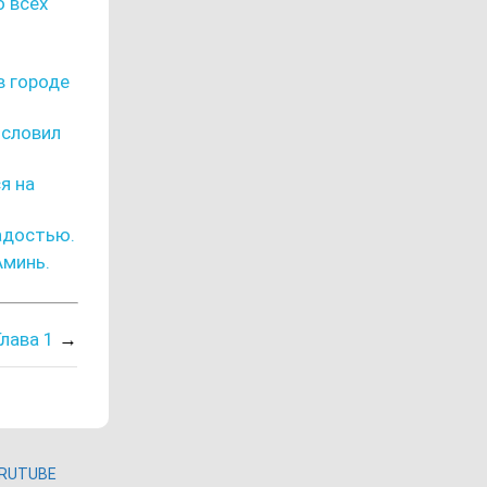
о всех
в городе
ословил
я на
адостью.
Аминь.
Глава 1
→
RUTUBE