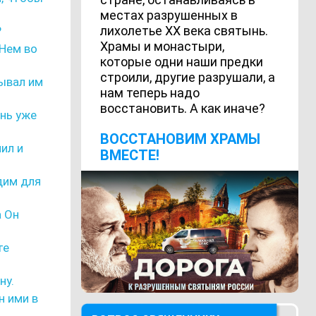
местах разрушенных в
лихолетье ХХ века святынь.
?
Храмы и монастыри,
 Нем во
которые одни наши предки
строили, другие разрушали, а
зывал им
нам теперь надо
восстановить. А как иначе?
ень уже
ВОCСТАНОВИМ ХРАМЫ
мил и
ВМЕСТЕ!
идим для
а Он
те
ну.
н ими в