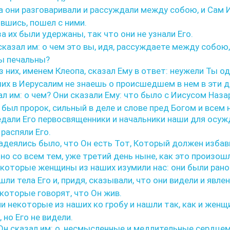
а они разговаривали и рассуждали между собою, и Сам И
вшись, пошел с ними.
а их были удержаны, так что они не узнали Его.
казал им: о чем это вы, идя, рассуждаете между собою,
ы печальны?
 них, именем Клеопа, сказал Ему в ответ: неужели Ты од
х в Иерусалим не знаешь о происшедшем в нем в эти д
л им: о чем? Они сказали Ему: что было с Иисусом Наза
был пророк, сильный в деле и слове пред Богом и всем 
едали Его первосвященники и начальники наши для осуж
 распяли Его.
адеялись было, что Он есть Тот, Который должен изба
 но со всем тем, уже третий день ныне, как это произош
екоторые женщины из наших изумили нас: они были рано
шли тела Его и, придя, сказывали, что они видели и явле
 которые говорят, что Он жив.
и некоторые из наших ко гробу и нашли так, как и жен
 но Его не видели.
Он сказал им: о, несмысленные и медлительные сердце