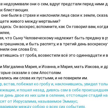
е недоумевали они о сем, вдруг предстали перед ними 
ах блистающих.
 они были в страхе и наклонили лица свои к земле, сказа
ищете живого между мертвыми?
 здесь: Он воскрес; вспомните, как Он говорил вам, когд
лилее,
я, что Сыну Человеческому надлежит быть предану в р
в грешников, и быть распяту, и в третий день воскресну
нили они слова Его;
ратившись от гроба, возвестили всё это одиннадцати и 
 Магдалина Мария, и Иоанна, и Мария, мать Иакова, и др
торые сказали о сем Апостолам.
ались им слова их пустыми, и не поверили им.
, встав, побежал ко гробу и, наклонившись, увидел тол
ежащие, и пошел назад, дивясь сам в себе происшедше
е день двое из них шли в селение, отстоящее стадий на
сят от Иерусалима, называемое Эммаус;
оваривали между собою о всех сих событиях.