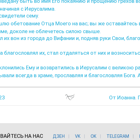
оведану быть во имя Его покаянию и прощению грехов в
 начиная с Иерусалима.
свидетели сему.
шлю обетование Отца Моего на вас; вы же оставайтесь 
ме, доколе не облечетесь силою свыше.
 их вон из города до Вифании и, подняв руки Свои, благ
а благословлял их, стал отдаляться от них и возноситьс
клонились Ему и возвратились в Иерусалим с великою р
вали всегда в храме, прославляя и благословляя Бога. 
23
От Иоанна. 
ВАЙТЕСЬ НА НАС
ДЗЕН
VK
ОK
TELEGRAM