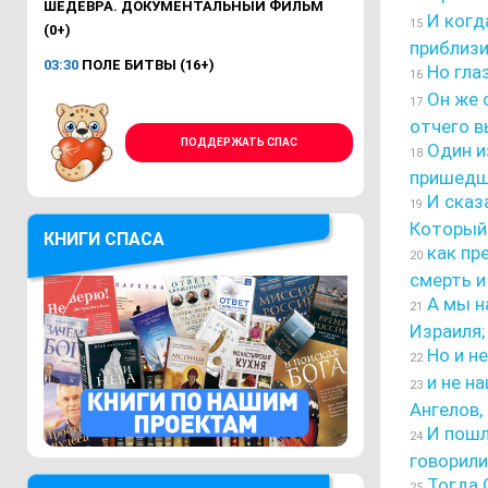
ШЕДЕВРА. ДОКУМЕНТАЛЬНЫЙ ФИЛЬМ
И когд
15
(0+)
приблизи
03:30
ПОЛЕ БИТВЫ (16+)
Но глаз
16
Он же с
17
отчего в
ПОДДЕРЖАТЬ СПАС
Один из
18
пришедши
И сказа
19
Который 
КНИГИ СПАСА
как пр
20
смерть и
А мы н
21
Израиля;
Но и н
22
и не на
23
Ангелов,
И пошл
24
говорили,
Тогда 
25