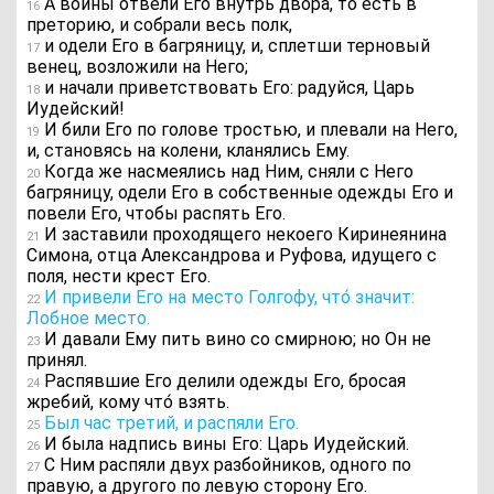
А воины отвели Его внутрь двора, то есть в
16
преторию, и собрали весь полк,
и одели Его в багряницу, и, сплетши терновый
17
венец, возложили на Него;
и начали приветствовать Его: радуйся, Царь
18
Иудейский!
И били Его по голове тростью, и плевали на Него,
19
и, становясь на колени, кланялись Ему.
Когда же насмеялись над Ним, сняли с Него
20
багряницу, одели Его в собственные одежды Его и
повели Его, чтобы распять Его.
И заставили проходящего некоего Киринеянина
21
Симона, отца Александрова и Руфова, идущего с
поля, нести крест Его.
И привели Его на место Голгофу, что́ значит:
22
Лобное место.
И давали Ему пить вино со смирною; но Он не
23
принял.
Распявшие Его делили одежды Его, бросая
24
жребий, кому что́ взять.
Был час третий, и распяли Его.
25
И была надпись вины Его: Царь Иудейский.
26
С Ним распяли двух разбойников, одного по
27
правую, а другого по левую сторону Его.