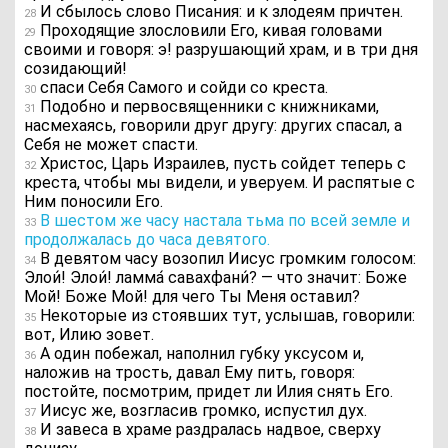
И сбылось слово Писания: и к злодеям причтен.
28
Проходящие злословили Его, кивая головами
29
своими и говоря: э! разрушающий храм, и в три дня
созидающий!
спаси Себя Самого и сойди со креста.
30
Подобно и первосвященники с книжниками,
31
насмехаясь, говорили друг другу: других спасал, а
Себя не может спасти.
Христос, Царь Израилев, пусть сойдет теперь с
32
креста, чтобы мы видели, и уверуем. И распятые с
Ним поносили Его.
В шестом же часу настала тьма по всей земле и
33
продолжалась до часа девятого.
В девятом часу возопил Иисус громким голосом:
34
Элои́! Элои́! ламма́ савахфани́? — что значит: Боже
Мой! Боже Мой! для чего Ты Меня оставил?
Некоторые из стоявших тут, услышав, говорили:
35
вот, Илию зовет.
А один побежал, наполнил губку уксусом и,
36
наложив на трость, давал Ему пить, говоря:
постойте, посмотрим, придет ли Илия снять Его.
Иисус же, возгласив громко, испустил дух.
37
И завеса в храме раздралась надвое, сверху
38