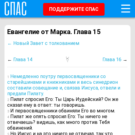
ПОДДЕРЖИТЕ СПАС
Евангелие от Марка. Глава 15
← Новый Завет с толкованием
←
Глава 14
Глава 16
→
Немедленно поутру первосвященники со
1
старейшинами и книжниками и весь синедрион
составили совещание и, связав Иисуса, отвели и
предали Пилату.
Пилат спросил Его: Ты Царь Иудейский? Он же
2
сказал ему в ответ: ты говоришь.
И первосвященники обвиняли Его во многом.
3
Пилат же опять спросил Его: Ты ничего не
4
отвечаешь? видишь, как много против Тебя
обвинений.
Но Иисус и на это ничего не отвечал, так что
5