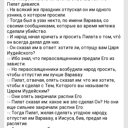
Пилат дивился.
На всякий же праздник отпускал он им одного
6
узника, о котором просили.
Тогда был в узах некто, по имени Варавва, со
7
своими сообщниками, которые во время мятежа
сделали убийство.
И народ начал кричать и просить Пилата о том, что́
8
он всегда делал для них.
Он сказал им в ответ: хотите ли, отпущу вам Царя
9
Иудейского?
Ибо знал, что первосвященники предали Его из
10
зависти.
Но первосвященники возбудили народ просить,
11
чтобы отпустил им лучше Варавву.
Пилат, отвечая, опять сказал им: что же хотите,
12
чтобы я сделал с Тем, Которого вы называете
Царем Иудейским?
Они опять закричали: распни Его.
13
Пилат сказал им: какое же зло сделал Он? Но они
14
еще сильнее закричали: распни Его.
Тогда Пилат, желая сделать угодное народу,
15
отпустил им Варавву, а Иисуса, бив, предал на
распятие.