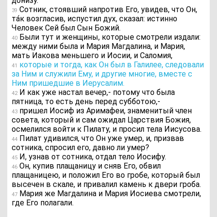
донизу.
Сотник, стоявший напротив Его, увидев, что Он,
39
та́к возгласив, испустил дух, сказал: истинно
Человек Сей был Сын Божий.
Были тут и женщины, которые смотрели издали:
40
между ними была и Мария Магдалина, и Мария,
мать Иакова меньшего и Иосии, и Саломия,
которые и тогда, как Он был в Галилее, следовали
41
за Ним и служили Ему, и другие многие, вместе с
Ним пришедшие в Иерусалим.
И как уже настал вечер,- потому что была
42
пятница, то есть день перед субботою,-
пришел Иосиф из Аримафеи, знаменитый член
43
совета, который и сам ожидал Царствия Божия,
осмелился войти к Пилату, и просил тела Иисусова.
Пилат удивился, что Он уже умер, и, призвав
44
сотника, спросил его, давно ли умер?
И, узнав от сотника, отдал тело Иосифу.
45
Он, купив плащаницу и сняв Его, обвил
46
плащаницею, и положил Его во гробе, который был
высечен в скале, и привалил камень к двери гроба.
Мария же Магдалина и Мария Иосиева смотрели,
47
где Его полагали.