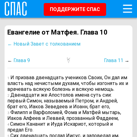
ПОДДЕРЖИТЕ СПАС
Евангелие от Матфея. Глава 10
← Новый Завет с толкованием
←
Глава 9
Глава 11
→
И призвав двенадцать учеников Своих, Он дал им
1
власть над нечистыми духами, чтобы изгонять их и
врачевать всякую болезнь и всякую немощь.
Двенадцати же Апостолов имена суть сии:
2
первый Симон, называемый Петром, и Андрей,
брат его, Иаков Зеведеев и Иоанн, брат его,
Филипп и Варфоломей, Фома и Матфей мытарь,
3
Иаков Алфеев и Леввей, прозванный Фаддеем,
Симон Кананит и Иуда Искариот, который и
4
предал Его.
Сих двенадцать послал Иисус, и заповедал им,
5