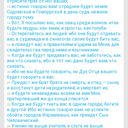
отрясите прах от ног ваших;
истинно говорю вам: отраднее будет земле
15
Содомской и Гоморрской в день суда, нежели
городу тому.
Вот, Я посылаю вас, как овец среди волков: итак
16
будьте мудры, как змии, и просты, как голуби.
Остерегайтесь же людей: ибо они будут отдавать
17
вас в судилища и в синагогах своих будут бить вас,
и поведут вас к правителям и царям за Меня, для
18
свидетельства перед ними и язычниками.
Когда же будут предавать вас, не заботьтесь, как
19
или что сказать; ибо в тот час дано будет вам, что
сказать,
ибо не вы будете говорить, но Дух Отца вашего
20
будет говорить в вас.
Предаст же брат брата на смерть, и отец — сына;
21
и восстанут дети на родителей, и умертвят их;
и будете ненавидимы всеми за имя Мое;
22
претерпевший же до конца спасется.
Когда же будут гнать вас в одном городе, бегите
23
в другой. Ибо истинно говорю вам: не успеете
обойти городов Израилевых, как приидет Сын
Человеческий.
Ученик не выше учителя, и слуга не выше
24