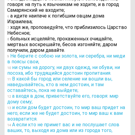
говоря: на путь к язычникам не ходите, и в город
Самарянский не входите;
а идите наипаче к погибшим овцам дома
6
Израилева;
ходя же, проповедуйте, что приблизилось Царство
7
Небесное;
больных исцеляйте, прокаженных очищайте,
8
мертвых воскрешайте, бесов изгоняйте; даром
получили, даром давайте.
Не берите с собою ни золота, ни серебра, ни меди
9
в поясы свои,
ни сумы на дорогу, ни двух одежд, ни обуви, ни
10
посоха, ибо трудящийся достоин пропитания.
В какой бы город или селение ни вошли вы,
11
наведывайтесь, кто в нем достоин, и там
оставайтесь, пока не выйдете;
а входя в дом, приветствуйте его, говоря: мир
12
дому сему;
и если дом будет достоин, то мир ваш придет на
13
него; если же не будет достоин, то мир ваш к вам
возвратится.
А если кто не примет вас и не послушает слов
14
ваших, то, выходя из дома или из города того,