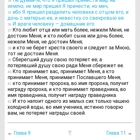
Не думайте, что Я пришел принести мир на
34
землю; не мир пришел Я принести, но меч,
ибо Я пришел разделить человека с отцом его, и
35
дочь с матерью ее, и невестку со свекровью ее.
И враги человеку — домашние его.
36
Кто любит отца или мать более, нежели Меня, не
37
достоин Меня; и кто любит сына или дочь более,
нежели Меня, не достоин Меня;
и кто не берет креста своего и следует за Мною,
38
тот не достоин Меня.
Сберегший душу свою потеряет ее; а
39
потерявший душу свою ради Меня сбережет ее.
Кто принимает вас, принимает Меня, а кто
40
принимает Меня, принимает Пославшего Меня;
кто принимает пророка, во имя пророка, получит
41
награду пророка; и кто принимает праведника, во
имя праведника, получит награду праведника.
И кто напоит одного из малых сих только чашею
42
холодной воды, во имя ученика, истинно говорю
вам, не потеряет награды своей.
←
Глава 9
Глава 11
→