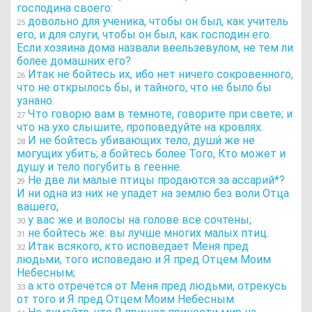
господина своего:
довольно для ученика, чтобы он был, как учитель
25
его, и для слуги, чтобы он был, как господин его.
Если хозяина дома назвали веельзевулом, не тем ли
более домашних его?
Итак не бойтесь их, ибо нет ничего сокровенного,
26
что не открылось бы, и тайного, что не было бы
узнано.
Что говорю вам в темноте, говорите при свете; и
27
что на ухо слышите, проповедуйте на кровлях.
И не бойтесь убивающих тело, души́ же не
28
могущих убить; а бойтесь более Того, Кто может и
душу и тело погубить в геенне.
Не две ли малые птицы продаются за ассарий*?
29
И ни одна из них не упадет на землю без воли Отца
вашего;
у вас же и волосы на голове все сочтены;
30
не бойтесь же: вы лучше многих малых птиц.
31
Итак всякого, кто исповедает Меня пред
32
людьми, того исповедаю и Я пред Отцем Моим
Небесным;
а кто отречется от Меня пред людьми, отрекусь
33
от того и Я пред Отцем Моим Небесным.