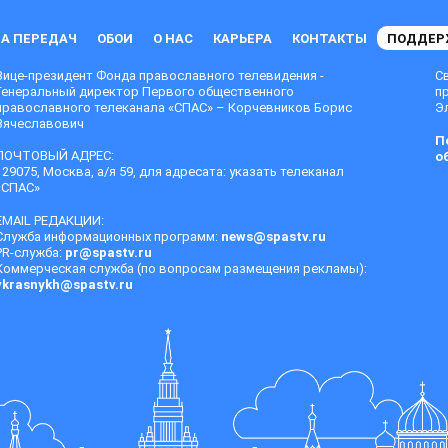
А ПЕРЕДАЧ
ОБОИ
О НАС
КАРЬЕРА
КОНТАКТЫ
ПОДДЕР
Вице-президент Фонда православного телевидения -
С
Генеральный директор Первого общественного
п
православного телеканала «СПАС» – Корчевников Борис
Эл
Вячеславович
П
ПОЧТОВЫЙ АДРЕС:
о
129075, Москва, а/я 59, для адресата: указать телеканал
«СПАС»
EMAIL РЕДАКЦИИ:
Служба информационных программ:
news@spastv.ru
PR-служба:
pr@spastv.ru
Коммерческая служба (по вопросам размещения рекламы):
vkrasnykh@spastv.ru