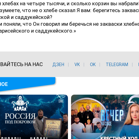
и хлебах на четыре тысячи, и сколько корзин вы набрали
азумеете, что не о хлебе сказал Я вам: берегитесь заква
кой и саддукейской?
и поняли, что Он говорил им беречься не закваски хлебно
арисейского и саддукейского.»
ВАЙТЕСЬ НА НАС
ДЗЕН
VK
ОK
TELEGRAM
НОЕ