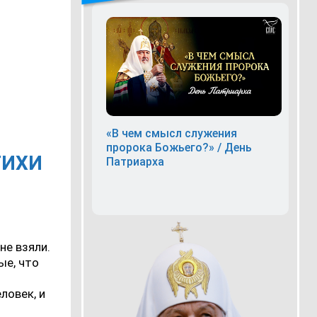
«В чем смысл служения
пророка Божьего?» / День
ТИХИ
Патриарха
не взяли.
ые, что
ловек, и