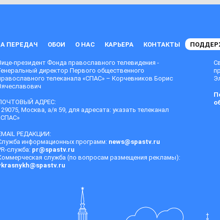
А ПЕРЕДАЧ
ОБОИ
О НАС
КАРЬЕРА
КОНТАКТЫ
ПОДДЕР
Вице-президент Фонда православного телевидения -
С
Генеральный директор Первого общественного
п
православного телеканала «СПАС» – Корчевников Борис
Эл
Вячеславович
П
ПОЧТОВЫЙ АДРЕС:
о
129075, Москва, а/я 59, для адресата: указать телеканал
«СПАС»
EMAIL РЕДАКЦИИ:
Служба информационных программ:
news@spastv.ru
PR-служба:
pr@spastv.ru
Коммерческая служба (по вопросам размещения рекламы):
vkrasnykh@spastv.ru