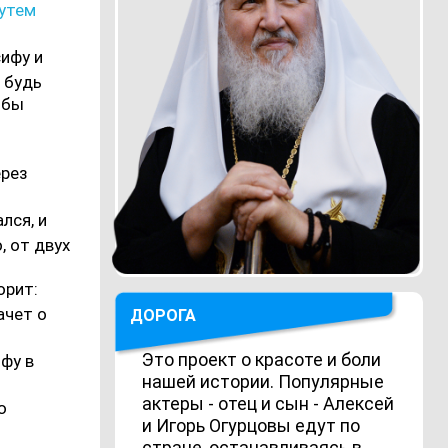
путем
сифу и
и будь
обы
ерез
лся, и
, от двух
орит:
ачет о
ДОРОГА
Это проект о красоте и боли
ифу в
нашей истории. Популярные
актеры - отец и сын - Алексей
ю
и Игорь Огурцовы едут по
стране, останавливаясь в