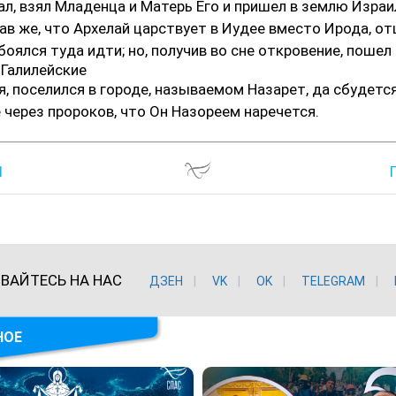
л, взял Младенца и Матерь Его и пришел в землю Израи
в же, что Архелай царствует в Иудее вместо Ирода, от
убоялся туда идти; но, получив во сне откровение, пошел
 Галилейские
я, поселился в городе, называемом Назарет, да сбудетс
 через пророков, что Он Назореем наречется.
1
ВАЙТЕСЬ НА НАС
ДЗЕН
VK
ОK
TELEGRAM
НОЕ