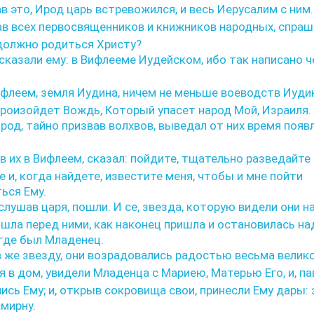
 это, Ирод царь встревожился, и весь Иерусалим с ним.
ав всех первосвященников и книжников народных, спраш
 должно родиться Христу?
сказали ему: в Вифлееме Иудейском, ибо так написано ч
ифлеем, земля Иудина, ничем не меньше воеводств Иуди
произойдет Вождь, Который упасет народ Мой, Израиля.
род, тайно призвав волхвов, выведал от них время появ
ав их в Вифлеем, сказал: пойдите, тщательно разведайте
 и, когда найдете, известите меня, чтобы и мне пойти
ься Ему.
слушав царя, пошли. И се, звезда, которую видели они н
 шла перед ними, как наконец пришла и остановилась на
где был Младенец.
 же звезду, они возрадовались радостью весьма велик
я в дом, увидели Младенца с Мариею, Матерью Его, и, па
ись Ему; и, открыв сокровища свои, принесли Ему дары: 
смирну.