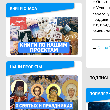
Он вста
21
Услыша
КНИГИ СПАСА
22
своего, 
пределы
и, прид
23
реченное
←
Глава 
НАШИ ПРОЕКТЫ
ПОДПИСЫ
ПОПУЛЯР