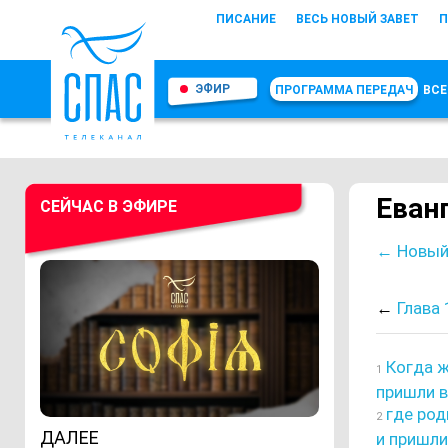
ПИСАНИЕ
ВЕСЬ НОВЫЙ ЗАВЕТ
П
ЭФИР
ПРОГРАММА ПЕРЕДАЧ
ВСЕ
Еван
СЕЙЧАС В ЭФИРЕ
← Новый
←
Глава 
Когда ж
1
пришли в
где род
2
ДАЛЕЕ
и пришли