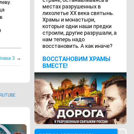
леву.
местах разрушенных в
ца
лихолетье ХХ века святынь.
 в
Храмы и монастыри,
которые одни наши предки
я
строили, другие разрушали, а
нам теперь надо
восстановить. А как иначе?
Глава 3
→
ВОCСТАНОВИМ ХРАМЫ
ВМЕСТЕ!
RUTUBE