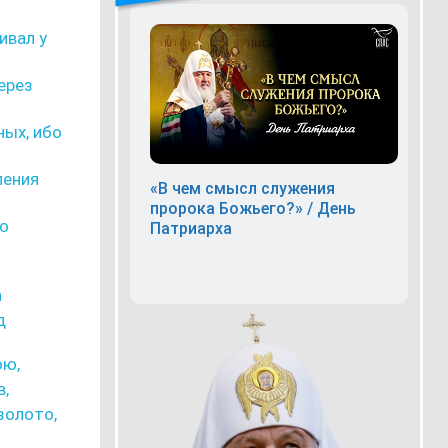
ивал у
ерез
ных, ибо
ления
«В чем смысл служения
пророка Божьего?» / День
 о
Патриарха
а
д
ою,
в,
золото,