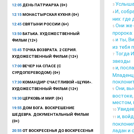
Услышав
12:05
ДЕНЬ ПАТРИАРХА (0+)
3
И, собр
4
12:15
МОНАСТЫРСКАЯ КУХНЯ (0+)
них: где
12:45
СВЯТЫНИ РОССИИ (6+)
Они же 
5
пророка:
13:50
БАТЬКА. ХУДОЖЕСТВЕННЫЙ
и ты, В
ФИЛЬМ (12+)
6
из тебя 
15:45
ТОЧКА ВОЗВРАТА. 2 СЕРИЯ.
Тогда И
7
ХУДОЖЕСТВЕННЫЙ ФИЛЬМ (12+)
звезды
17:00
ВЕЧЕР НА СПАСЕ (С
и, посл
8
СУРДОПЕРЕВОДОМ) (0+)
Младенце
поклонит
17:30
КОМАНДИР СЧАСТЛИВОЙ «ЩУКИ».
Они, вы
ХУДОЖЕСТВЕННЫЙ ФИЛЬМ (12+)
9
востоке,
19:30
ЦЕРКОВЬ И МИР. (0+)
местом, 
19:55
ДОМ БОГА. ВОСКРЕШЕНИЕ
Увидев
10
ШЕДЕВРА. ДОКУМЕНТАЛЬНЫЙ ФИЛЬМ
и, войд
11
(0+)
поклонил
ладан и 
20:55
ОТ ВОСКРЕСЕНЬЯ ДО ВОСКРЕСЕНЬЯ