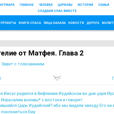
АТРИАРХ
ГЛАВНОЕ
ЧЕЛОВЕК
ЦЕРКОВЬ
ИСТОРИЯ
СЕМЬЯ
СОЗДАЕМ СПАС ВМЕСТЕ
 ПРОЕКТЫ
КНИГИ СПАСА
ЛИЦА КАНАЛА
НОВОСТИ
ДОРОГА
МОЛИТ
гелие от Матфея. Глава 2
 Завет с толкованием
1
е Иисус родился в Вифлееме Иудейском во дни царя Ир
 Иерусалим волхвы* с востока и говорят:
ившийся Царь Иудейский? ибо мы видели звезду Его на
 поклониться Ему.