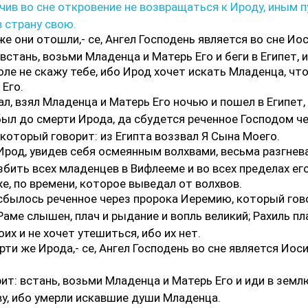
чив во сне откровение не возвращаться к Ироду, иным 
 страну свою.
е они отошли,- се, Ангел Господень является во сне Ио
 встань, возьми Младенца и Матерь Его и беги в Египет, 
оле не скажу тебе, ибо Ирод хочет искать Младенца, чт
 Его.
л, взял Младенца и Матерь Его ночью и пошел в Египет,
был до смерти Ирода, да сбудется реченное Господом ч
 который говорит: из Египта воззвал Я Сына Моего.
Ирод, увидев себя осмеянным волхвами, весьма разгнева
збить всех младенцев в Вифлееме и во всех пределах его
же, по времени, которое выведал от волхвов.
сбылось реченное через пророка Иеремию, который гов
Раме слышен, плач и рыдание и вопль великий; Рахиль пл
оих и не хочет утешиться, ибо их нет.
ти же Ирода,- се, Ангел Господень во сне является Иос
ит: встань, возьми Младенца и Матерь Его и иди в земл
у, ибо умерли искавшие души Младенца.