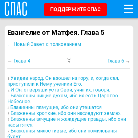
ПОДДЕРЖИТЕ СПАС
Евангелие от Матфея. Глава 5
← Новый Завет с толкованием
←
Глава 4
Глава 6
→
Увидев народ, Он взошел на гору; и, когда сел,
1
приступили к Нему ученики Его.
И Он, отверзши уста Свои, учил их, говоря:
2
Блаженны нищие духом, ибо их есть Царство
3
Небесное.
Блаженны плачущие, ибо они утешатся.
4
Блаженны кроткие, ибо они наследуют землю.
5
Блаженны алчущие и жаждущие правды, ибо они
6
насытятся.
Блаженны милостивые, ибо они помилованы
7
будут.