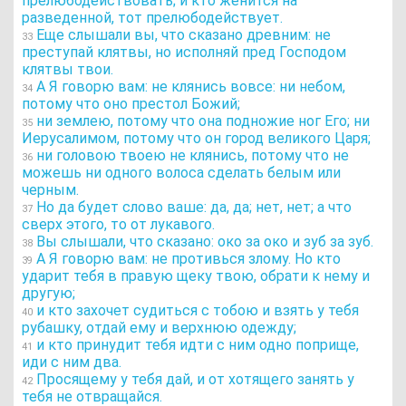
прелюбодействовать; и кто женится на
разведенной, тот прелюбодействует.
Еще слышали вы, что сказано древним: не
33
преступай клятвы, но исполняй пред Господом
клятвы твои.
А Я говорю вам: не клянись вовсе: ни небом,
34
потому что оно престол Божий;
ни землею, потому что она подножие ног Его; ни
35
Иерусалимом, потому что он город великого Царя;
ни головою твоею не клянись, потому что не
36
можешь ни одного волоса сделать белым или
черным.
Но да будет слово ваше: да, да; нет, нет; а что
37
сверх этого, то от лукавого.
Вы слышали, что сказано: око за око и зуб за зуб.
38
А Я говорю вам: не противься злому. Но кто
39
ударит тебя в правую щеку твою, обрати к нему и
другую;
и кто захочет судиться с тобою и взять у тебя
40
рубашку, отдай ему и верхнюю одежду;
и кто принудит тебя идти с ним одно поприще,
41
иди с ним два.
Просящему у тебя дай, и от хотящего занять у
42
тебя не отвращайся.