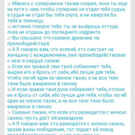
Мирись с соперником твоим скорее, пока ты еще
25
на пути с ним, чтобы соперник не отдал тебя судье,
а судья не отдал бы тебя слуге, и не ввергли бы
тебя в темницу;
истинно говорю тебе: ты не выйдешь оттуда,
26
пока не отдашь до последнего кодранта.
Вы слышали, что сказано древним: не
27
прелюбодействуй.
А Я говорю вам, что всякий, кто смотрит на
28
женщину с вожделением, уже прелюбодействовал
с нею в сердце своем.
Если же правый глаз твой соблазняет тебя,
29
вырви его и брось от себя, ибо лучше для тебя,
чтобы погиб один из членов твоих, а не все тело
твое было ввержено в геенну.
И если правая твоя рука соблазняет тебя, отсеки
30
ее и брось от себя, ибо лучше для тебя, чтобы погиб
один из членов твоих, а не все тело твое было
ввержено в геенну.
Сказано также, что если кто разведется с женою
31
своею, пусть даст ей разводную.
А Я говорю вам: кто разводится с женою своею,
32
кроме вины любодеяния, тот подает ей повод