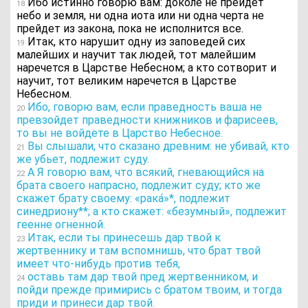
Ибо истинно говорю вам: доколе не прейдет
18
небо и земля, ни одна иота или ни одна черта не
прейдет из закона, пока не исполнится все.
Итак, кто нарушит одну из заповедей сих
19
малейших и научит так людей, тот малейшим
наречется в Царстве Небесном; а кто сотворит и
научит, тот великим наречется в Царстве
Небесном.
Ибо, говорю вам, если праведность ваша не
20
превзойдет праведности книжников и фарисеев,
то вы не войдете в Царство Небесное.
Вы слышали, что сказано древним: не убивай, кто
21
же убьет, подлежит суду.
А Я говорю вам, что всякий, гневающийся на
22
брата своего напрасно, подлежит суду; кто же
скажет брату своему: «рака́»*, подлежит
синедриону**; а кто скажет: «безумный», подлежит
геенне огненной.
Итак, если ты принесешь дар твой к
23
жертвеннику и там вспомнишь, что брат твой
имеет что-нибудь против тебя,
оставь там дар твой пред жертвенником, и
24
пойди прежде примирись с братом твоим, и тогда
приди и принеси дар твой.