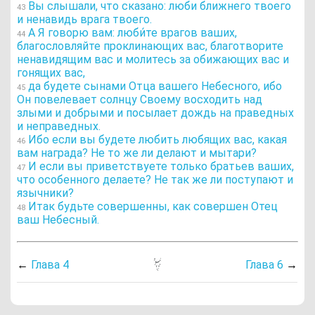
Вы слышали, что сказано: люби ближнего твоего
43
и ненавидь врага твоего.
А Я говорю вам: люби́те врагов ваших,
44
благословляйте проклинающих вас, благотворите
ненавидящим вас и молитесь за обижающих вас и
гонящих вас,
да будете сынами Отца вашего Небесного, ибо
45
Он повелевает солнцу Своему восходить над
злыми и добрыми и посылает дождь на праведных
и неправедных.
Ибо если вы будете любить любящих вас, какая
46
вам награда? Не то же ли делают и мытари?
И если вы приветствуете только братьев ваших,
47
что особенного делаете? Не так же ли поступают и
язычники?
Итак будьте совершенны, как совершен Отец
48
ваш Небесный.
←
Глава 4
Глава 6
→