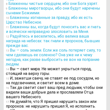
Блаженны чистые сердцем, ибо они Бога узрят.
8
Блаженны миротворцы, ибо они будут наречены
9
сынами Божиими.
Блаженны изгнанные за правду, ибо их есть
10
Царство Небесное.
Блаженны вы, когда будут поносить вас и гнать
11
и всячески неправедно злословить за Меня.
Радуйтесь и веселитесь, ибо велика ваша
12
награда на небесах: так гнали и пророков, бывших
прежде вас.
Вы — соль земли. Если же соль потеряет силу, то
13
чем сделаешь ее соленою? Она уже ни к чему
негодна, как разве выбросить ее вон на попрание
людям.
Вы — свет мира. Не может укрыться город,
14
стоящий на верху горы.
И, зажегши свечу, не ставят ее под сосудом, но
15
на подсвечнике, и светит всем в доме.
Так да светит свет ваш пред людьми, чтобы они
16
видели ваши добрые дела и прославляли Отца
вашего Небесного.
Не думайте, что Я пришел нарушить закон или
17
пророков: не нарушить пришел Я, но исполнить.