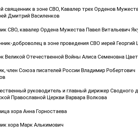
ый священник в зоне СВО, Кавалер трех Орденов Мужест
рей Дмитрий Василенков
ник СВО, кавалер Ордена Мужества Павел Витальевич Я
нник-доброволец в зоне проведения СВО иерей Георгий
ок Великой Отечественной Войны Алиса Семеновна Цве
ик, член Союза писателей России Владимир Робертович
ов
ественный руководитель и главный дирижер Сводного 
ской Православной Церкви Варвара Волкова
ница хора Анна Горностаева
ник хора Марк Алькимович