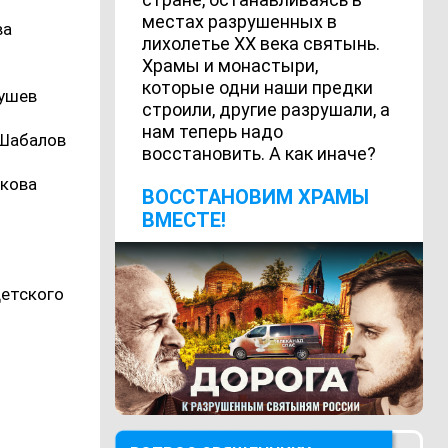
местах разрушенных в
ва
лихолетье ХХ века святынь.
Храмы и монастыри,
которые одни наши предки
кушев
строили, другие разрушали, а
нам теперь надо
 Шабалов
восстановить. А как иначе?
ткова
ВОCСТАНОВИМ ХРАМЫ
ВМЕСТЕ!
детского