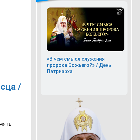
«В чем смысл служения
пророка Божьего?» / День
Патриарха
сца /
амять