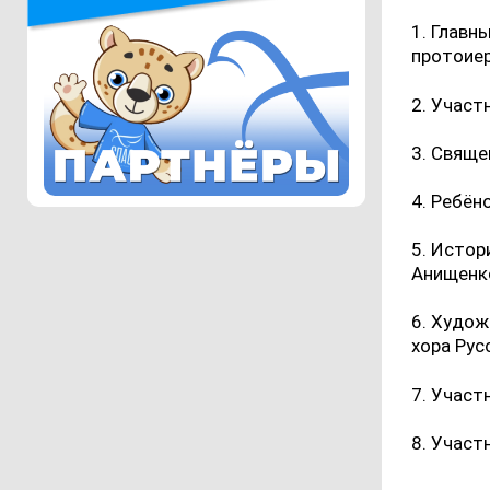
1. Главн
протоие
2. Участ
3. Свяще
4. Ребён
5. Истор
Анищенк
6. Худож
хора Рус
7. Участ
8. Участ