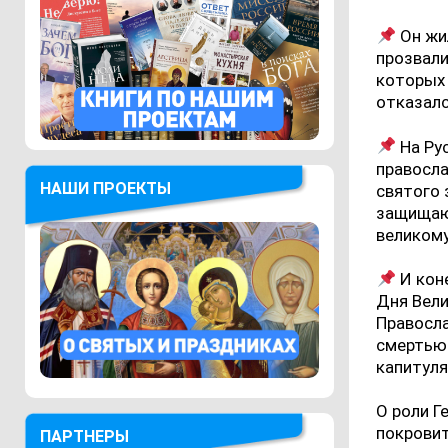
Он жил
прозвали
которых 
отказалс
На Ру
правосла
НАШИ ПРОЕКТЫ
святого 
защищаю
великому
И кон
Дня Вели
Правосла
смертью.
капитуля
О роли Г
покровит
ПАРТНЕРЫ