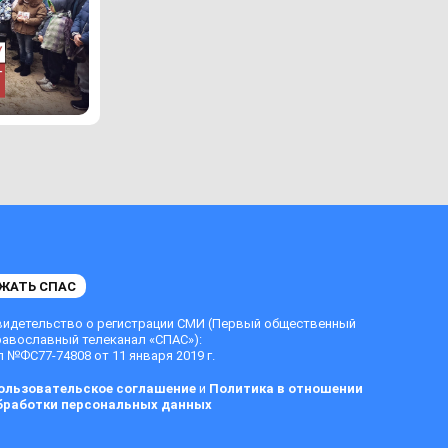
ЖАТЬ СПАС
видетельство о регистрации СМИ (Первый общественный
равославный телеканал «СПАС»):
 №ФС77-74808 от 11 января 2019 г.
ользовательское соглашение
и
Политика в отношении
бработки персональных данных