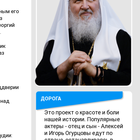
сным его
з
еоргий
.
ник
аз
ддверии
ДОРОГА
 над
Это проект о красоте и боли
нашей истории. Популярные
актеры - отец и сын - Алексей
и Игорь Огурцовы едут по
удии:
стране, останавливаясь в