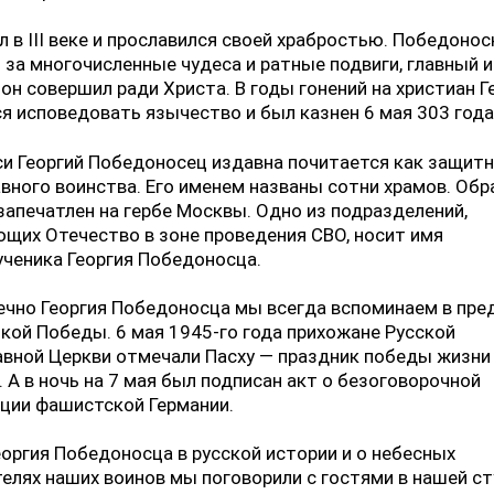
 в III веке и прославился своей храбростью. Победоно
 за многочисленные чудеса и ратные подвиги, главный и
он совершил ради Христа. В годы гонений на христиан Г
я исповедовать язычество и был казнен 6 мая 303 года
си Георгий Победоносец издавна почитается как защит
вного воинства. Его именем названы сотни храмов. Обр
запечатлен на гербе Москвы. Одно из подразделений,
щих Отечество в зоне проведения СВО, носит имя
ченика Георгия Победоносца.
ечно Георгия Победоносца мы всегда вспоминаем в пре
кой Победы. 6 мая 1945-го года прихожане Русской
вной Церкви отмечали Пасху — праздник победы жизни
 А в ночь на 7 мая был подписан акт о безоговорочной
ции фашистской Германии.
еоргия Победоносца в русской истории и о небесных
елях наших воинов мы поговорили с гостями в нашей ст