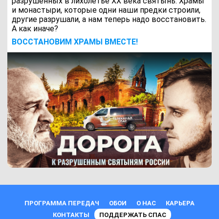
разрушенных в лихолетье ХХ века святынь. Храмы
и монастыри, которые одни наши предки строили,
другие разрушали, а нам теперь надо восстановить.
А как иначе?
ВОCСТАНОВИМ ХРАМЫ ВМЕСТЕ!
ПРОГРАММА ПЕРЕДАЧ
ОБОИ
О НАС
КАРЬЕРА
КОНТАКТЫ
ПОДДЕРЖАТЬ СПАС