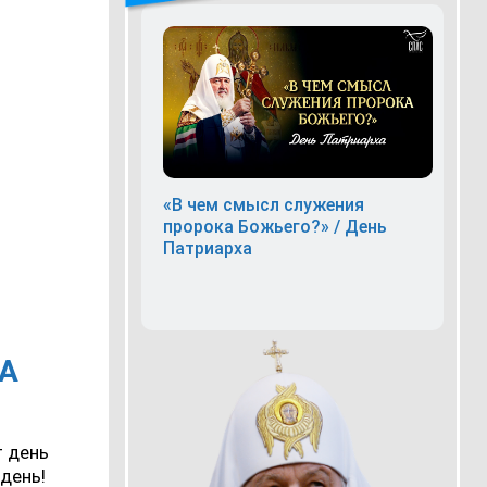
«В чем смысл служения
пророка Божьего?» / День
Патриарха
НА
т день
день!