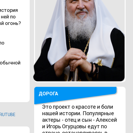
история
 ней по
ый огонь?
ло
еобычной
ДОРОГА
Это проект о красоте и боли
нашей истории. Популярные
RUTUBE
актеры - отец и сын - Алексей
и Игорь Огурцовы едут по
стране, останавливаясь в