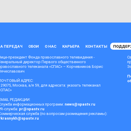
А ПЕРЕДАЧ
ОБОИ
О НАС
КАРЬЕРА
КОНТАКТЫ
ПОДДЕР
Вице-президент Фонда православного телевидения -
С
Генеральный директор Первого общественного
п
православного телеканала «СПАС» – Корчевников Борис
Эл
Вячеславович
П
ПОЧТОВЫЙ АДРЕС:
о
129075, Москва, а/я 59, для адресата: указать телеканал
«СПАС»
EMAIL РЕДАКЦИИ:
Служба информационных программ:
news@spastv.ru
PR-служба:
pr@spastv.ru
Коммерческая служба (по вопросам размещения рекламы):
vkrasnykh@spastv.ru