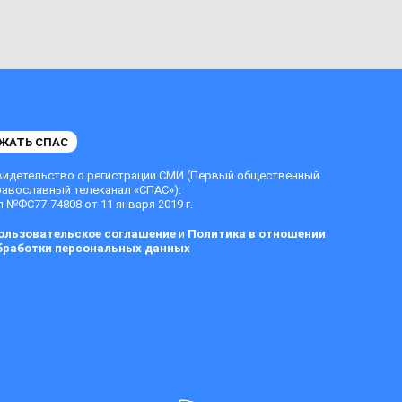
ЖАТЬ СПАС
видетельство о регистрации СМИ (Первый общественный
равославный телеканал «СПАС»):
 №ФС77-74808 от 11 января 2019 г.
ользовательское соглашение
и
Политика в отношении
бработки персональных данных