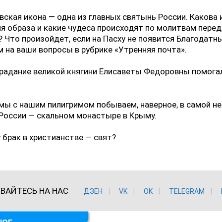
ская икона — одна из главных святынь России. Какова 
я образа и какие чудеса происходят по молитвам перед
? Что произойдет, если на Пасху не появится Благодатн
 на ваши вопросы в рубрике «Утренняя почта».
радание великой княгини Елисаветы Федоровны помога
мы с нашим пилигримом побываем, наверное, в самой н
России — скальном монастыре в Крыму.
 брак в христианстве — свят?
ВАЙТЕСЬ НА НАС
ДЗЕН
VK
ОK
TELEGRAM