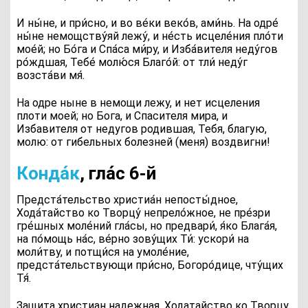
И ны́не, и при́сно, и во ве́ки веко́в, ами́нь
. На одре́
ны́не немощству́яй лежу́, и не́сть исцеле́ния пло́ти
мое́й; но Бо́га и Спа́са ми́ру, и Изба́вителя неду́гов
ро́ждшая, Тебе́ молю́ся Благо́й: от тли́ неду́г
возста́ви мя́.
На одре ныне в немощи лежу, и нет исцеления
плоти моей; но Бога, и Спасителя мира, и
Избавителя от недугов родившая, Тебя, благую,
молю: от гибельных болезней (меня) воздвигни!
Конда́к
, гла́с 6‑й
П
редста́тельство христиа́н непосты́дное,
Хода́тайство ко Творцу́ непрело́жное, не пре́зри
гре́шных моле́ний гла́сы, но предвари́, я́ко Блага́я,
на по́мощь на́с, ве́рно зову́щих Ти́: ускори́ на
моли́тву, и потщи́ся на умоле́ние,
предста́тельствующи при́сно, Богоро́дице, чту́щих
Тя́.
Защита христиан надежная, Ходатайство ко Творцу