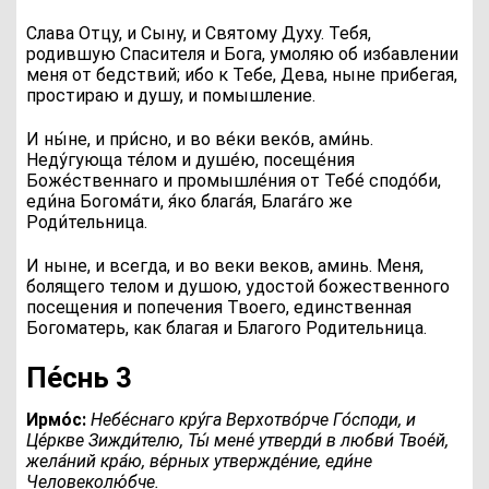
Слава Отцу, и Сыну, и Святому Духу. Тебя,
родившую Спасителя и Бога, умоляю об избавлении
меня от бедствий; ибо к Тебе, Дева, ныне прибегая,
простираю и душу, и помышление.
И ны́не, и при́сно, и во ве́ки веко́в, ами́нь
.
Неду́гующа те́лом и душе́ю, посеще́ния
Боже́ственнаго и промышле́ния от Тебе́ сподо́би,
еди́на Богома́ти, я́ко блага́я, Блага́го же
Роди́тельница.
И ныне, и всегда, и во веки веков, аминь. Меня,
болящего телом и душою, удостой божественного
посещения и попечения Твоего, единственная
Богоматерь, как благая и Благого Родительница.
Пе́снь 3
Ирмо́с:
Н
ебе́снаго кру́га Верхотво́рче Го́споди, и
Це́ркве Зижди́телю, Ты́ мене́ утверди́ в любви́ Твое́й,
жела́ний кра́ю, ве́рных утвержде́ние, еди́не
Человеколю́бче.