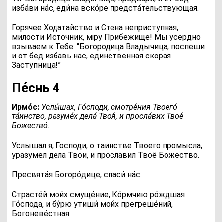
изба́ви на́с, еди́на вско́ре предста́тельствующая.
Горячее Ходатайство и Стена неприступная,
милости Источник, мiру Прибежище! Мы усердно
взываем к Тебе: “Богородица Владычица, поспеши
и от бед избавь нас, единственная скорая
Заступница!”
Пе́снь 4
Ирмо́с:
У
слы́шах, Го́споди, смотре́ния Твоего́
та́инство, разуме́х дела́ Твоя́, и просла́вих Твое́
Божество́.
Услышал я, Господи, о таинстве Твоего промысла,
уразумел дела Твои, и прославил Твоё Божество.
П
ресвята́я Богоро́дице, спаси́ на́с.
С
трасте́й мои́х смуще́ние, Ко́рмчию ро́ждшая
Го́спода, и бу́рю утиши́ мои́х прегреше́ний,
Богоневе́стная.