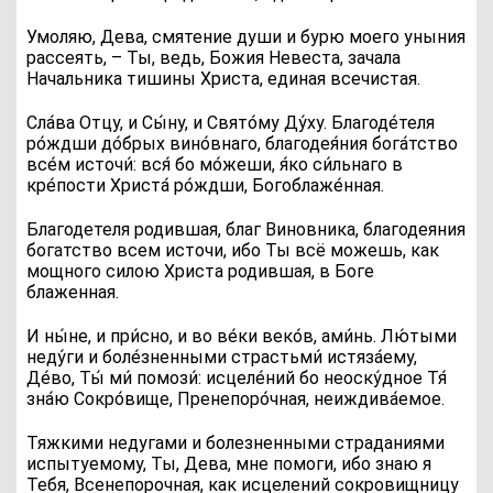
Умоляю, Дева, смятение души и бурю моего уныния
рассеять, – Ты, ведь, Божия Невеста, зачала
Начальника тишины Христа, единая всечистая.
Сла́ва Отцу, и Сы́ну, и Свято́му Ду́ху
. Благоде́теля
ро́ждши до́брых вино́внаго, благодея́ния бога́тство
все́м источи́: вся́ бо мо́жеши, я́ко си́льнаго в
кре́пости Христа́ ро́ждши, Богоблаже́нная.
Благодетеля родившая, благ Виновника, благодеяния
богатство всем источи, ибо Ты всё можешь, как
мощного силою Христа родившая, в Боге
блаженная.
И ны́не, и при́сно, и во ве́ки веко́в, ами́нь
. Лю́тыми
неду́ги и боле́зненными страстьми́ истяза́ему,
Де́во, Ты́ ми́ помози́: исцеле́ний бо неоску́дное Тя́
зна́ю Сокро́вище, Пренепоро́чная, неиждива́емое.
Тяжкими недугами и болезненными страданиями
испытуемому, Ты, Дева, мне помоги, ибо знаю я
Тебя, Всенепорочная, как исцелений сокровищницу