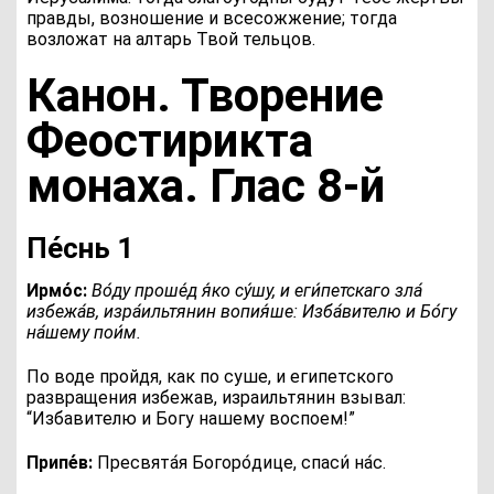
правды, возношение и всесожжение; тогда
возложат на алтарь Твой тельцов.
Канон. Творение
Феостирикта
монаха. Глас 8‑й
Пе́снь 1
Ирмо́с:
В
о́ду проше́д я́ко су́шу, и еги́петскаго зла́
избежа́в, изра́ильтянин вопия́ше: Изба́вителю и Бо́гу
на́шему пои́м.
По воде пройдя, как по суше, и египетского
развращения избежав, израильтянин взывал:
“Избавителю и Богу нашему воспоем!”
Припе́в:
П
ресвята́я Богоро́дице, спаси́ на́с.