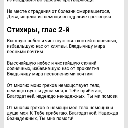
На месте страдания от болезни смирившегося,
Дева, исцели, из немощи во здравие претворяя.
Стихиры, глас 2‑й
В
ысшую небес и чистшую светлостей солнечных,
избaвльшую нас от клятвы, Владычицу мира
песньми почтим.
Высочайшую небес и чистейшую сияний
солнечных, избавившую нас от проклятия
Владычицу мира песнопениями почтим.
О
т многих моих грехов немощствует тело,
немощствует и душа моя; к Тебе прибегaю,
Благодaтней, надеждо ненадежных, Ты ми помози.
От многих грехов в немощи мое тело немощна и
душа моя. К Тебе прибегаю, Благодатной: Надежда
безнадежных, Ты мне помоги!