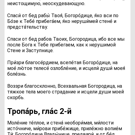
неистощимую, неоскудевающую.
С
паси́ от бед рабы́ Твоя́, Богоро́дице, я́ко вси по
Бо́зе к Тебе́ прибега́ем, я́ко неруши́мей стене́ и
предста́тельству.
Спаси от бед рабов Твоих, Богородица, ибо все мы
после Бога к Тебе прибегаем, как к нерушимой
Стене и Заступнице.
П
ри́зри благосе́рдием, всепе́тая Богоро́дице, на
мое́ лю́тое телесе́ озлобле́ние, и исцели́ души́ моея́
боле́знь.
Воззри благосклонно, Всехвальная Богородица, на
тяжкое тела моего страдание и исцели души моей
скорбь.
Тропа́рь, гла́с 2‑й
М
оле́ние те́плое, и стена́ необори́мая, ми́лости
исто́чниче, ми́рови прибе́жище, приле́жно вопие́м
Ти́: Богоро́дице Влады́чице, предвари́, и от бе́д