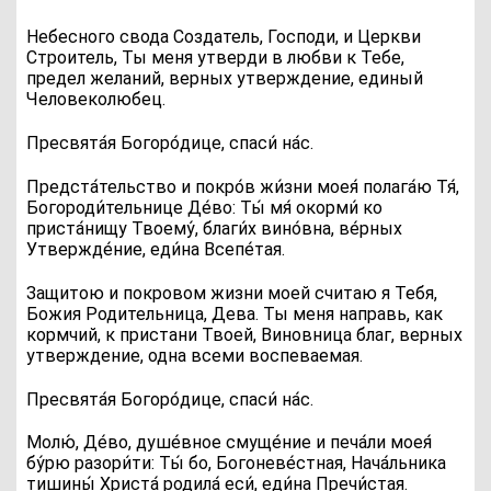
Небесного свода Создатель, Господи, и Церкви
Строитель, Ты меня утверди в любви к Тебе,
предел желаний, верных утверждение, единый
Человеколюбец.
П
ресвята́я Богоро́дице, спаси́ на́с.
П
редста́тельство и покро́в жи́зни моея́ полага́ю Тя́,
Богороди́тельнице Де́во: Ты́ мя́ окорми́ ко
приста́нищу Твоему́, благи́х вино́вна, ве́рных
Утвержде́ние, еди́на Всепе́тая.
Защитою и покровом жизни моей считаю я Тебя,
Божия Родительница, Дева. Ты меня направь, как
кормчий, к пристани Твоей, Виновница благ, верных
утверждение, одна всеми воспеваемая.
П
ресвята́я Богоро́дице, спаси́ на́с.
М
олю́, Де́во, душе́вное смуще́ние и печа́ли моея́
бу́рю разори́ти: Ты́ бо, Богоневе́стная, Нача́льника
тишины́ Христа́ родила́ еси́, еди́на Пречи́стая.