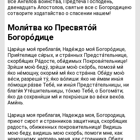
Все Ангелов воинства, Предтеча Господень,
двенадцать Апостолов, святые все с Богородицею
сотворите ходатайство о спасении нашем!
Моли́тва ко Пресвято́й
Богоро́дице
Ц
ари́це моя́ преблага́я, Наде́ждо моя́ Богоро́дице,
Прия́телище си́рых, и стра́нных Предста́тельнице,
скорбя́щих Ра́досте, оби́димых Покрови́тельнице!
Зри́ши мою́ беду́, зри́ши мою́ ско́рбь, помози́ ми́
я́ко не́мощну, окорми́ мя́ я́ко стра́нна. Оби́ду мою́
ве́си, разреши́ ту́, я́ко во́лиши: я́ко не и́мам ины́я
по́мощи ра́зве Тебе́, ни ины́я Предста́тельницы, ни
благи́я Уте́шительницы, то́кмо Тебе́, о Богома́ти;
я́ко да сохрани́ши мя́ и покры́еши во ве́ки веко́в.
Ами́нь.
Царица моя преблагая, Надежда моя, Богородица,
приют сирот и странников защитница, скорбящих
радость, обиженных покровительница! Видишь
мою беду, видишь мою скорбь; помоги мне, как
немощному, направь меня, как странника. Обиду