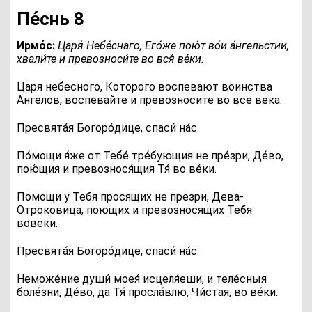
Пе́снь 8
Ирмо́с:
Ц
аря́ Небе́снаго, Его́же пою́т во́и а́нгельстии,
хвали́те и превозноси́те во вся́ ве́ки.
Царя небесного, Которого воспевают воинства
Ангелов, воспевайте и превозносите во все века.
П
ресвята́я Богоро́дице, спаси́ на́с.
П
о́мощи я́же от Тебе́ тре́бующия не пре́зри, Де́во,
пою́щия и превознося́щия Тя́ во ве́ки.
Помощи у Тебя просящих не презри, Дева-
Отроковица, поющих и превозносящих Тебя
вовеки.
П
ресвята́я Богоро́дице, спаси́ на́с.
Н
еможе́ние души́ моея́ исцеля́еши, и теле́сныя
боле́зни, Де́во, да Тя́ просла́влю, Чи́стая, во ве́ки.