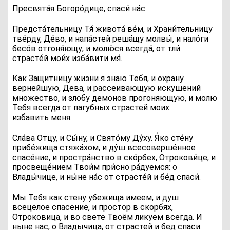
П
ресвята́я Богоро́дице, спаси́ на́с.
П
редста́тельницу Тя́ живота́ ве́м, и Храни́тельницу
тве́рду, Де́во, и напа́стей реша́щу молвы́, и нало́ги
бесо́в отгоня́ющу; и молю́ся всегда́, от тли́
страсте́й мои́х изба́вити мя́.
Как Защитницу жизни я знаю Тебя, и охрану
вернейшую, Дева, и рассеивающую искушений
множество, и злобу демонов прогоняющую, и молю
Тебя всегда от пагубных страстей моих
избавить меня.
Сла́ва Отцу, и Сы́ну, и Свято́му Ду́ху
. Я́ко сте́ну
прибе́жища стяжа́хом, и ду́ш всесоверше́нное
спасе́ние, и простра́нство в ско́рбех, Отрокови́це, и
просвеще́нием Твои́м при́сно ра́дуемся: о
Влады́чице, и ны́не на́с от страсте́й и бе́д спаси́.
Мы Тебя как стену убежища имеем, и душ
всецелое спасение, и простор в скорбях,
Отроковица, и во свете Твоём ликуем всегда. И
ныне нас, о Владычица, от страстей и бед спаси.