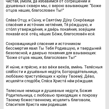
чистая, умоли, да избавимся от согрешений и
душевных скверн мы, с верою взывающие: “Боже
отцов наших, благословен Ты!”
Сла́ва Отцу, и Сы́ну, и Свято́му Ду́ху
. Сокро́вище
спасе́ния и исто́чник нетле́ния, Тя́ ро́ждшую, и
сто́лп утвержде́ния, и две́рь покая́ния, зову́щим
показа́л еси́: оте́ц на́ших Бо́же, благослове́н еси́.
Сокровищницей спасения и источником
бессмертия явил Ты Тебя Родившую, и твердыней
безопасной, и дверью покаяния для взывающих:
“Боже отцов наших, благословен Ты!”
И ны́не, и при́сно, и во ве́ки веко́в, ами́нь
. Теле́сныя
сла́бости и душе́вныя неду́ги, Богороди́тельнице,
любо́вию приступа́ющих к кро́ву Твоему́, Де́во,
исцели́ти сподо́би, Спа́са Христа́ на́м ро́ждшая.
Телесные немощи и душевные недуги, Божия
Родительница, с любовью приходящих к покрову
Твоему божественному, исцелить благоволи,
Спасителя Христа нам родившая.