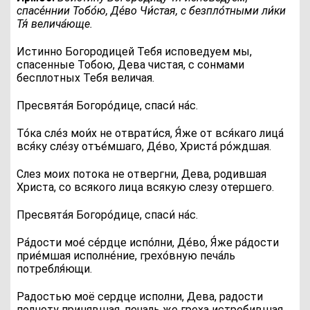
спасе́ннии Тобо́ю, Де́во Чи́стая, с безпло́тными ли́ки
Тя́ велича́юще.
Истинно Богородицей Тебя исповедуем мы,
спасенные Тобою, Дева чистая, с сонмами
бесплотных Тебя величая.
П
ресвята́я Богоро́дице, спаси́ на́с.
Т
о́ка сле́з мои́х не отврати́ся, Я́же от вся́каго лица́
вся́ку сле́зу отъе́мшаго, Де́во, Христа́ ро́ждшая.
Слез моих потока не отвергни, Дева, родившая
Христа, со всякого лица всякую слезу отершего.
П
ресвята́я Богоро́дице, спаси́ на́с.
Р
а́дости мое́ се́рдце испо́лни, Де́во, Я́же ра́дости
прие́мшая исполне́ние, грехо́вную печа́ль
потребля́ющи.
Радостью моё сердце исполни, Дева, радости
полноту принявшая, печаль же греха истребившая.