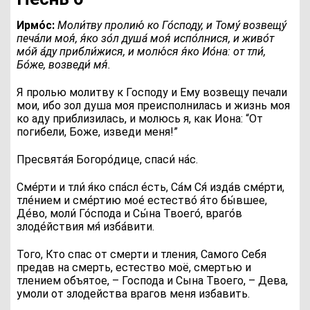
Ирмо́с:
М
оли́тву пролию́ ко Го́споду, и Тому́ возвещу́
печа́ли моя́, я́ко зо́л душа́ моя́ испо́лнися, и живо́т
мо́й а́ду прибли́жися, и молю́ся я́ко Ио́на: от тли́,
Бо́же, возведи́ мя́.
Я пролью молитву к Господу и Ему возвещу печали
мои, ибо зол душа моя преисполнилась и жизнь моя
ко аду приблизилась, и молюсь я, как Иона: “От
погибели, Боже, изведи меня!”
П
ресвята́я Богоро́дице, спаси́ на́с.
С
ме́рти и тли́ я́ко спа́сл е́сть, Са́м Ся́ изда́в сме́рти,
тле́нием и сме́ртию мое́ естество́ я́то бы́вшее,
Де́во, моли́ Го́спода и Сы́на Твоего́, враго́в
злоде́йствия мя́ изба́вити.
Того, Кто спас от смерти и тления, Самого Себя
предав на смерть, естество моё, смертью и
тлением объятое, – Господа и Сына Твоего, – Дева,
умоли от злодейства врагов меня избавить.