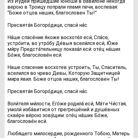
Из Иудеи пришедшие юноши в Вавилоне некогда
верою в Троицу попрали пламя печи, воспевая:
“Боже отцов наших, благословен Ты!”
П
ресвята́я Богоро́дице, спаси́ на́с.
Н
а́ше спасе́ние я́коже восхоте́л еси́, Спа́се,
устро́ити, во утро́бу Де́выя всели́лся еси́, Ю́же
ми́ру Предста́тельницу показа́л еси́: оте́ц на́ших
Бо́же, благослове́н еси́.
Наше спасение восхотев устроить, Ты, Спаситель,
вселился во чрево Девы, Которую Защитницей
мира явил. Боже отцов наших, благословен Ты!
П
ресвята́я Богоро́дице, спаси́ на́с.
В
оли́теля ми́лости, Его́же родила́ еси́, Ма́ти Чи́стая,
умоли́ изба́витися от прегреше́ний и душе́вных
скве́рн ве́рою зову́щим: оте́ц на́ших Бо́же,
благослове́н еси́.
Любящего милосердие, рожденного Тобою, Матерь