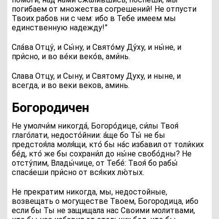
погибаем от множества согрешений! Не отпусти
Твоих рабов ни с чем: ибо в Тебе имеем мы
единственную надежду!”
Сла́ва Отцу́, и Сы́ну, и Свято́му Ду́ху, и ны́не, и
при́сно, и во ве́ки веко́в, ами́нь.
Слава Отцу, и Сыну, и Святому Духу, и ныне, и
всегда, и во веки веков, аминь.
Богородичен
Н
е умолчи́м никогда́, Богоро́дице, си́лы Твоя́
глаго́лати, недосто́йнии: а́ще бо Ты́ не бы
предстоя́ла моля́щи, кто́ бы на́с избaвил от толи́ких
бе́д, кто́ же бы сохрани́л до ны́не свобо́дны? Не
отсту́пим, Влады́чице, от Тебе́: Твоя́ бо рабы́
спаса́еши при́сно от вся́ких лю́тых.
Не прекратим никогда, мы, недостойные,
возвещать о могуществе Твоем, Богородица, ибо
если бы Ты не защищала нас Своими молитвами,