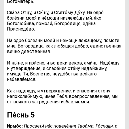
Богоматерь.
Сла́ва Отцу, и Сы́ну, и Свято́му Ду́ху
. На одре́
боле́зни моея́ и не́мощи низлежа́щу ми́, я́ко
Боголюби́ва, помози́, Богоро́дице, еди́на
Присноде́во.
На одре болезни моей и немощи лежащему, помоги
мне, Богородица, как любящая добро, единственная
вечно девственная.
И ны́не, и при́сно, и во ве́ки веко́в, ами́нь
. Наде́жду
и утвержде́ние, и спасе́ния сте́ну недви́жиму,
иму́ще Тя́, Всепе́тая, неудо́бства вся́каго
избавля́емся.
Как надежду, и утверждение, и спасения стену
непоколебимую, имея Тебя, всепрославленная, мы
от всякого затруднения избавляемся.
Пе́снь 5
Ирмо́с:
П
росвети́ на́с повеле́нии Твои́ми, Го́споди, и