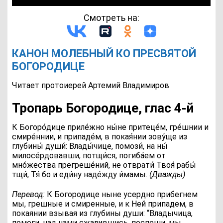
Смотреть на:
КАНОН МОЛЕБНЫЙ КО ПРЕСВЯТОЙ
БОГОРОДИЦЕ
Читает протоиерей Артемий Владимиров
Тропaрь Богородице, глас 4‑й
К
Богоро́дице приле́жно ны́не притеце́м, гре́шнии и
смире́ннии, и припаде́м, в покая́нии зову́ще из
глубины́ души́: Влады́чице, помози́, на ны́
милосе́рдовавши, потщи́ся, погиба́ем от
мно́жества прегреше́ний, не отврати́ Твоя́ рабы́
тщи́, Тя́ бо и еди́ну наде́жду и́мамы.
(Дважды)
Перевод:
К Богородице ныне усердно прибегнем
мы, грешные и смиренные, и к Ней припадем, в
покаянии взывая из глубины души: “Владычица,
помоги, над нами сжалившись, поспеши, мы