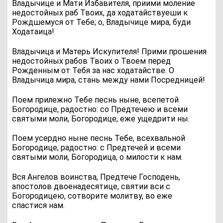
В
ладычице и Мaти Избaвителя, приими моление
недостойных раб Твоих, да ходaтайствуеши к
Рождшемуся от Тебе; о, Владычице мира, буди
Ходaтаица!
Владычица и Матерь Искупителя! Прими прошения
недостойных рабов Твоих о Твоем перед
Рожденным от Тебя за нас ходатайстве. О
Владычица мира, стань между нами Посредницей!
П
оем прилежно Тебе песнь ныне, всепетой
Богородице, рaдостно: со Предтечею и всеми
святыми моли, Богородице, еже ущедрити ны.
Поем усердно ныне песнь Тебе, всехвальной
Богородице, радостно: с Предтечей и всеми
святыми моли, Богородица, о милости к нам.
В
ся Ангелов воинства, Предтече Господень,
апостолов двоенадесятице, святии вси с
Богородицею, сотворите молитву, во еже
спастися нам.