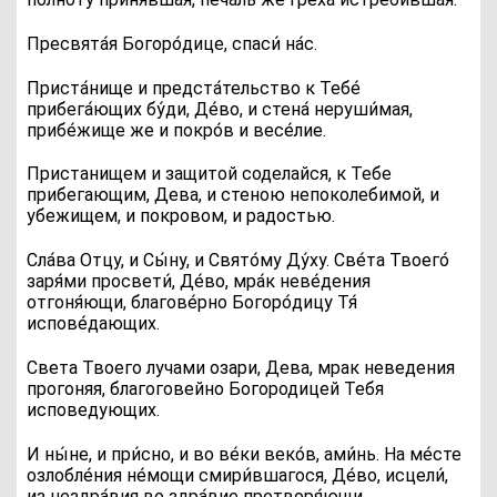
П
ресвята́я Богоро́дице, спаси́ на́с.
П
риста́нище и предста́тельство к Тебе́
прибега́ющих бу́ди, Де́во, и стена́ неруши́мая,
прибе́жище же и покро́в и весе́лие.
Пристанищем и защитой соделайся, к Тебе
прибегающим, Дева, и стеною непоколебимой, и
убежищем, и покровом, и радостью.
Сла́ва Отцу, и Сы́ну, и Свято́му Ду́ху
. Све́та Твоего́
заря́ми просвети́, Де́во, мра́к неве́дения
отгоня́ющи, благове́рно Богоро́дицу Тя́
испове́дающих.
Света Твоего лучами озари, Дева, мрак неведения
прогоняя, благоговейно Богородицей Тебя
исповедующих.
И ны́не, и при́сно, и во ве́ки веко́в, ами́нь
. На ме́сте
озлобле́ния не́мощи смири́вшагося, Де́во, исцели́,
из нездра́вия во здра́вие претворя́ющи.