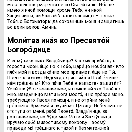
мою знаешь: разреши ее по Своей воле. Ибо не
имею я иной помощи, кроме Тебя, ни иной
Защитницы, ни благой Утешительницы – только
Тебя, о Богоматерь: да сохранишь меня и защитишь
во веки веков. Аминь.
Моли́тва ина́я ко Пресвято́й
Богоро́дице
К
кому́ возопию́, Влады́чице? К кому́ прибе́гну в
го́рести мое́й, а́ще не к Тебе́, Цари́це Небе́сная? Кто́
пла́ч мо́й и воздыха́ние мое́ прии́мет, а́ще не Ты́,
Пренепоро́чная, Наде́ждо христиа́н и Прибе́жище
на́м гре́шным? Кто́ па́че Тебе́ в напа́стех защити́т?
Услы́ши у́бо стена́ние мое́, и приклони́ у́хо Твое́ ко
мне́, Влады́чице Ма́ти Бо́га моего́, и не пре́зри мене́,
тре́бующаго Твоея́ по́мощи, и не отри́ни мене́
гре́шнаго. Вразуми́ и научи́ мя́, Цари́це Небе́сная; не
отступи́ от мене́, раба́ Твоего́, Влады́чице, за
ропта́ние мое́, но бу́ди мне́ Ма́ти и Засту́пница.
Вруча́ю себе́ ми́лостивому покро́ву Твоему́:
приведи́ мя́ гре́шнаго к ти́хой и безмяте́жней