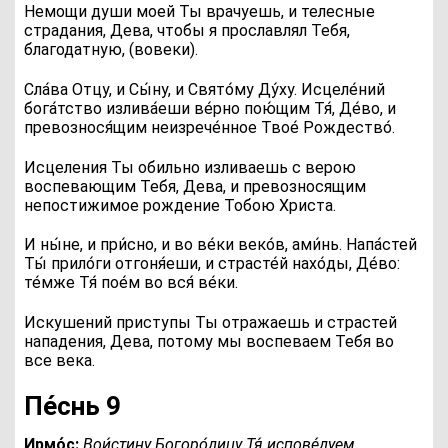
Немощи души моей Ты врачуешь, и телесные
страдания, Дева, чтобы я прославлял Тебя,
благодатную, (вовеки).
Сла́ва Отцу, и Сы́ну, и Свято́му Ду́ху
. Исцеле́ний
бога́тство излива́еши ве́рно пою́щим Тя́, Де́во, и
превознося́щим неизрече́нное Твое́ Рождество́.
Исцеления Ты обильно изливаешь с верою
воспевающим Тебя, Дева, и превозносящим
непостижимое рождение Тобою Христа.
И ны́не, и при́сно, и во ве́ки веко́в, ами́нь
. Напа́стей
Ты́ прило́ги отгоня́еши, и страсте́й нахо́ды, Де́во:
те́мже Тя́ пое́м во вся́ ве́ки.
Искушений приступы Ты отражаешь и страстей
нападения, Дева, потому мы воспеваем Тебя во
все века.
Пе́снь 9
Ирмо́с:
В
ои́стину Богоро́дицу Тя́ испове́дуем,