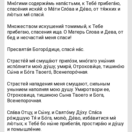
М
но́гими содержи́мь напа́стьми, к Тебе́ прибега́ю,
спасе́ния иски́й: о Ма́ти Сло́ва и Де́во, от тя́жких и
лю́тых мя́ спаси́.
Множеством искушений томимый, к Тебе
прибегаю, спасения ища. О Матерь Слова и Дева, от
бед и несчастий меня спаси!
П
ресвята́я Богоро́дице, спаси́ на́с.
С
трасте́й мя́ смуща́ют прило́зи, мно́гаго уны́ния
испо́лнити мою́ ду́шу; умири́, Отрокови́це, тишино́ю
Сы́на и Бо́га Твоего́, Всенепоро́чная.
Страстей нападения меня смущают, сильным
унынием наполняя мою душу. Умиротвори ее,
Отроковица, тишиною Сына Твоего и Бога,
Всенепорочная.
Сла́ва Отцу, и Сы́ну, и Свято́му Ду́ху.
Спа́са
ро́ждшую Тя́ и Бо́га, молю́, Де́во, изба́витися ми́
лю́тых; к Тебе́ бо ны́не прибега́я, простира́ю и ду́шу
и помышле́ние.