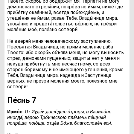
Твоего; скорбь бо обдержи́т мя. Терпе́ти не могу́
де́монскаго стреля́ния, покро́ва не и́мам, ниже́ где
прибе́гну окая́нный, всегда побежда́емь, и
утеше́ния не и́мам, разве Тебе, Влады́чице мира,
упова́ние и предста́тельство ве́рных, не пре́зри
моле́ние мое́, поле́зно сотвори́.
Не вверяй меня человеческому заступлению,
Пресвятая Владычица, но прими моление раба
Твоего: ибо скорбь объяла меня, не могу выносить
стрел, демонами пущенных; защиты нет у меня и
некуда прибегнуть мне несчастному, со всех
сторон боримому и не имеющего утешения, кроме
Тебя, Владычица мира, надежда и Заступница
верных, не презри моления моего, полезное мне
сотвори!
Пе́снь 7
Ирмо́с:
О
т Иуде́и доше́дше о́троцы, в Вавило́не
иногда́, ве́рою Тро́ическою пла́мень пе́щный
попра́ша, пою́ще: отце́в Бо́же, благослове́н еси́.