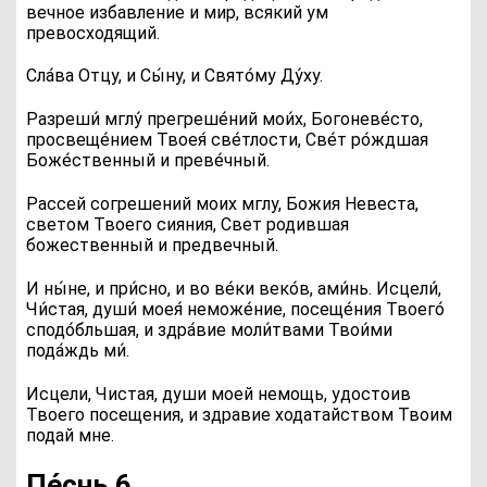
вечное избавление и мир, всякий ум
превосходящий.
Сла́ва Отцу, и Сы́ну, и Свято́му Ду́ху
.
Р
азреши́ мглу́ прегреше́ний мои́х, Богоневе́сто,
просвеще́нием Твоея́ све́тлости, Све́т ро́ждшая
Боже́ственный и преве́чный.
Рассей согрешений моих мглу, Божия Невеста,
светом Твоего сияния, Свет родившая
божественный и предвечный.
И ны́не, и при́сно, и во ве́ки веко́в, ами́нь
. Исцели́,
Чи́стая, души́ моея́ неможе́ние, посеще́ния Твоего́
сподо́бльшая, и здра́вие моли́твами Твои́ми
пода́ждь ми́.
Исцели, Чистая, души моей немощь, удостоив
Твоего посещения, и здравие ходатайством Твоим
подай мне.
Пе́снь 6