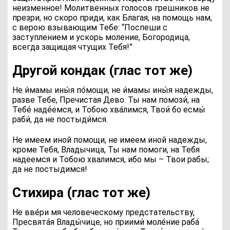
неизменное! Молитвенных голосов грешников не
презри, но скоро приди, как Благая, на помощь нам,
с верою взывающим Тебе: “Поспеши с
заступлением и ускорь моление, Богородица,
всегда защищая чтущих Тебя!”
Другой кондак (глас тот же)
Не и́мамы ины́я по́мощи, не и́мамы ины́я надежды,
разве Тебе, Пречистая Дево. Ты нам помози́, на
Тебе́ наде́емся, и Тобою хва́лимся, Твои́ бо есмы́
раби́, да не постыди́мся.
Не имеем иной помощи, не имеем иной надежды,
кроме Тебя, Владычица, Ты нам помоги, на Тебя
надеемся и Тобою хвалимся, ибо мы – Твои рабы;
да не постыдимся!
Стихира (глас тот же)
Не вве́ри мя человеческому предстательству,
Пресвята́я Влады́чице, но приими́ моле́ние раба́