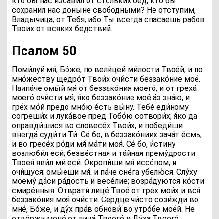
кто бы нас избавил от стольких бед, кто бы
сохранил нас доныне свободными? Не отступим,
Владычица, от Тебя, ибо Ты всегда спасаешь рабов
Твоих от всяких бедствий.
Псалом 50
П
оми́луй мя́, Бо́же, по вели́цей ми́лости Твое́й, и по
мно́жеству щедро́т Твои́х очи́сти беззако́ние мое́.
Наипа́че омы́й мя́ от беззако́ния моего́, и от греха́
моего́ очи́сти мя́; я́ко беззако́ние мое́ а́з зна́ю, и
гре́х мо́й предо мно́ю е́сть вы́ну. Тебе́ еди́ному
согреши́х и лука́вое пред Тобо́ю сотвори́х; я́ко да
оправди́шися во словесе́х Твои́х, и победи́ши
внегда́ суди́ти Ти́. Се́ бо, в беззако́ниих зача́т е́смь,
и во гресе́х ро́ди мя́ ма́ти моя́. Се́ бо, и́стину
возлюби́л еси́; безве́стная и та́йная прему́дрости
Твоея́ яви́л ми́ еси́. Окропи́ши мя́ иссо́пом, и
очи́щуся; омы́еши мя́, и па́че сне́га убелю́ся. Слу́ху
моему́ да́си ра́дость и весе́лие; возра́дуются ко́сти
смире́нныя. Отврати́ лице́ Твое́ от гре́х мои́х и вся́
беззако́ния моя́ очи́сти. Се́рдце чи́сто сози́жди во
мне́, Бо́же, и ду́х пра́в обнови́ во утро́бе мое́й. Не
отве́ржи мене́ от лица́ Твоего́ и Ду́ха Твоего́