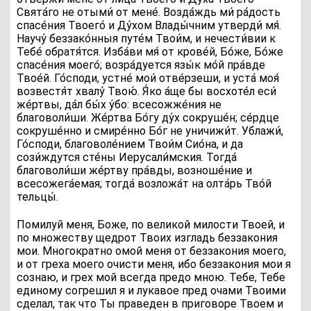
Свята́го не отыми́ от мене́. Возда́ждь ми́ ра́дость
спасе́ния Твоего́ и Ду́хом Влады́чним утверди́ мя́.
Научу́ беззако́нныя путе́м Твои́м, и нечести́вии к
Тебе́ обратя́тся. Изба́ви мя́ от крове́й, Бо́же, Бо́же
спасе́ния моего́; возра́дуется язы́к мо́й пра́вде
Твое́й. Го́споди, устне́ мои́ отве́рзеши, и уста́ моя́
возвестя́т хвалу́ Твою́. Я́ко а́ще бы восхоте́л еси́
же́ртвы, да́л бы́х у́бо: всесожже́ния не
благоволи́ши. Же́ртва Бо́гу ду́х сокруше́н; се́рдце
сокруше́нно и смире́нно Бо́г не уничижи́т. Ублажи́,
Го́споди, благоволе́нием Твои́м Сио́на, и да
сози́ждутся сте́ны Иерусали́мския. Тогда́
благоволи́ши же́ртву пра́вды, возноше́ние и
всесожега́емая; тогда́ возложа́т на олта́рь Тво́й
тельцы́.
Помилуй меня, Боже, по великой милости Твоей, и
по множеству щедрот Твоих изгладь беззакония
мои. Многократно омой меня от беззакония моего,
и от греха моего очисти меня, ибо беззакония мои я
сознаю, и грех мой всегда предо мною. Тебе, Тебе
единому согрешил я и лукавое пред очами Твоими
сделал, так что Ты праведен в приговоре Твоем и