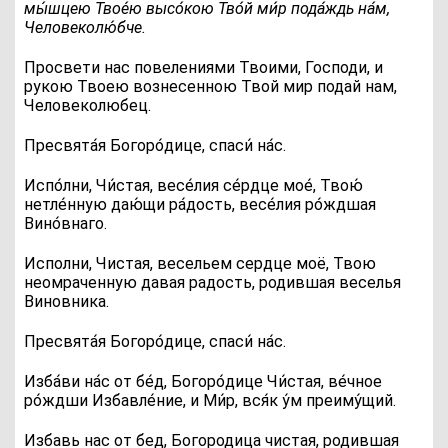
мы́шцею Твое́ю высо́кою Тво́й ми́р пода́ждь на́м,
Человеколю́бче.
Просвети нас повелениями Твоими, Господи, и
рукою Твоею вознесенною Твой мир подай нам,
Человеколюбец.
П
ресвята́я Богоро́дице, спаси́ на́с.
И
спо́лни, Чи́стая, весе́лия се́рдце мое́, Твою́
нетле́нную даю́щи ра́дость, весе́лия ро́ждшая
Вино́внаго.
Исполни, Чистая, весельем сердце моё, Твою
неомраченную давая радость, родившая веселья
Виновника.
П
ресвята́я Богоро́дице, спаси́ на́с.
И
зба́ви на́с от бе́д, Богоро́дице Чи́стая, ве́чное
ро́ждши Избавле́ние, и Ми́р, вся́к у́м преиму́щий.
Избавь нас от бед, Богородица чистая, родившая