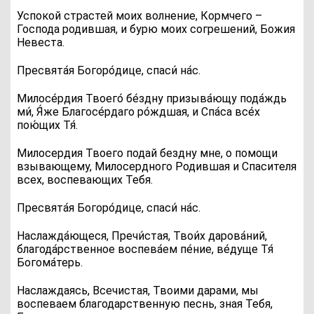
Успокой страстей моих волнение, Кормчего –
Господа родившая, и бурю моих согрешений, Божия
Невеста.
П
ресвята́я Богоро́дице, спаси́ на́с.
М
илосе́рдия Твоего́ бе́здну призыва́ющу пода́ждь
ми́, Я́же Благосе́рдаго ро́ждшая, и Спа́са все́х
пою́щих Тя́.
Милосердия Твоего подай бездну мне, о помощи
взывающему, Милосердного Родившая и Спасителя
всех, воспевающих Тебя.
П
ресвята́я Богоро́дице, спаси́ на́с.
Н
аслажда́ющеся, Пречи́стая, Твои́х дарова́ний,
благода́рственное воспева́ем пе́ние, ве́дуще Тя́
Богома́терь.
Наслаждаясь, Всечистая, Твоими дарами, мы
воспеваем благодарственную песнь, зная Тебя,