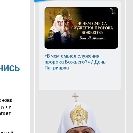
«В чем смысл служения
пророка Божьего?» / День
ГНИСЬ
Патриарха
снова
 душу
агает
святой