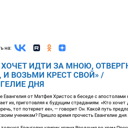
ь на:
 ХОЧЕТ ИДТИ ЗА МНОЮ, ОТВЕР
, И ВОЗЬМИ КРЕСТ СВОЙ» /
ГЕЛИЕ ДНЯ
ве Евангелия от Матфея Христос в беседе с апостолами 
ет их, приготовляя к будущим страданиям. «Кто хочет
речь, тот потеряет ее», — говорит Он. Какой путь предл
своим ученикам? Пришло время прочесть Евангелие дня.
 толкует Евангелие клирик храма Введения во храм Пре