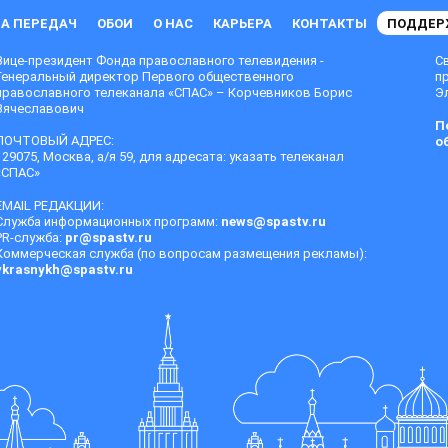
А ПЕРЕДАЧ
ОБОИ
О НАС
КАРЬЕРА
КОНТАКТЫ
ПОДДЕР
Вице-президент Фонда православного телевидения -
С
Генеральный директор Первого общественного
п
православного телеканала «СПАС» – Корчевников Борис
Эл
Вячеславович
П
ПОЧТОВЫЙ АДРЕС:
о
129075, Москва, а/я 59, для адресата: указать телеканал
«СПАС»
EMAIL РЕДАКЦИИ:
Служба информационных программ:
news@spastv.ru
PR-служба:
pr@spastv.ru
Коммерческая служба (по вопросам размещения рекламы):
vkrasnykh@spastv.ru