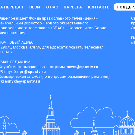
А ПЕРЕДАЧ
ОБОИ
О НАС
КАРЬЕРА
КОНТАКТЫ
ПОДДЕР
Вице-президент Фонда православного телевидения -
С
Генеральный директор Первого общественного
п
православного телеканала «СПАС» – Корчевников Борис
Эл
Вячеславович
П
ПОЧТОВЫЙ АДРЕС:
о
129075, Москва, а/я 59, для адресата: указать телеканал
«СПАС»
EMAIL РЕДАКЦИИ:
Служба информационных программ:
news@spastv.ru
PR-служба:
pr@spastv.ru
Коммерческая служба (по вопросам размещения рекламы):
vkrasnykh@spastv.ru