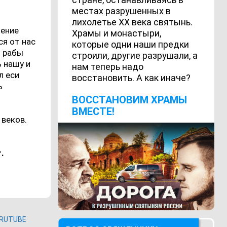
местах разрушенных в
лихолетье ХХ века святынь.
ление
Храмы и монастыри,
ся от нас
которые одни наши предки
я рабы
строили, другие разрушали, а
 нашу и
нам теперь надо
л еси
восстановить. А как иначе?
ь
ВОCСТАНОВИМ ХРАМЫ
ВМЕСТЕ!
 веков.
.
RUTUBE