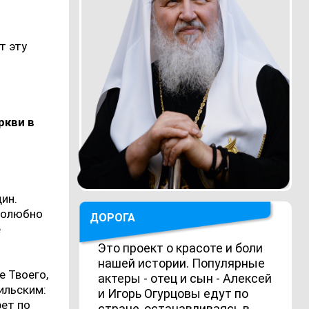
т эту
ркви в
дин.
еколюбно
ДОРОГА
е
Это проект о красоте и боли
нашей истории. Популярные
е Твоего,
актеры - отец и сын - Алексей
ильским:
и Игорь Огурцовы едут по
рет по
стране, останавливаясь в