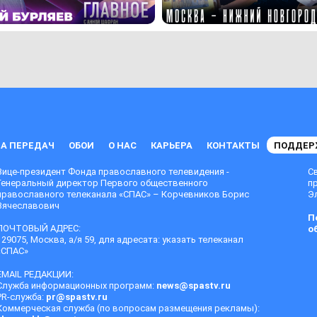
А ПЕРЕДАЧ
ОБОИ
О НАС
КАРЬЕРА
КОНТАКТЫ
ПОДДЕР
Вице-президент Фонда православного телевидения -
С
Генеральный директор Первого общественного
п
православного телеканала «СПАС» – Корчевников Борис
Эл
Вячеславович
П
ПОЧТОВЫЙ АДРЕС:
о
129075, Москва, а/я 59, для адресата: указать телеканал
«СПАС»
EMAIL РЕДАКЦИИ:
Служба информационных программ:
news@spastv.ru
PR-служба:
pr@spastv.ru
Коммерческая служба (по вопросам размещения рекламы):