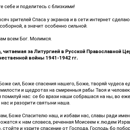
е себе и поделитесь с близкими!
сяч зрителей Спаса у экранов и в сети интернет сделаю
соборной, а значит особенно сильной.
ам всем Бог. Молимся.
, читаемая за Литургией в Русской Православной Це
чественной войны 1941-1942 гг.
Боже сил, Боже спасения нашего, Боже, творяй чудеса е
 милости и щедротах на смиренныя рабы Твоя и челов
 помилуй нас: се бо врази наши собрашася на ны, во еж
 нас и разорити святыни наша.
ам, Боже Спасителю наш, и избави нас, славы ради имен
ложатся к нам словеса, реченная Моисеем к людем Изра
, стойте и узрите спасение от Господа, Господь бо побо