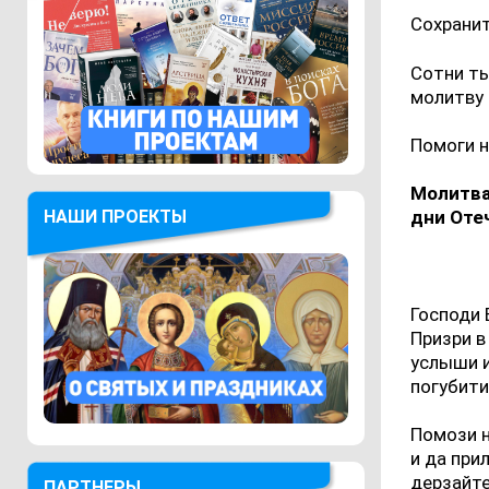
Сохранит
Сотни ты
молитву 
Помоги н
Молитва
НАШИ ПРОЕКТЫ
дни Оте
Господи 
Призри в
услыши и
погубити
Помози н
и да при
дерзайте
ПАРТНЕРЫ