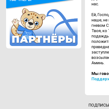
нас.
Ей, Госп
наше, не
гневом С
Твоя, ко
подаждь 
положити
праведна
заступле
возсылае
Аминь.
Мы гово
Поддерж
ПОДПИСЫ