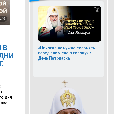
 В
«Никогда не нужно склонять
перед злом свою голову» /
 ДНИ
День Патриарха
.
с
а
го дня
ились