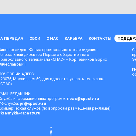
А ПЕРЕДАЧ
ОБОИ
О НАС
КАРЬЕРА
КОНТАКТЫ
ПОДДЕР
Вице-президент Фонда православного телевидения -
С
Генеральный директор Первого общественного
п
православного телеканала «СПАС» – Корчевников Борис
Эл
Вячеславович
П
ПОЧТОВЫЙ АДРЕС:
о
129075, Москва, а/я 59, для адресата: указать телеканал
«СПАС»
EMAIL РЕДАКЦИИ:
Служба информационных программ:
news@spastv.ru
PR-служба:
pr@spastv.ru
Коммерческая служба (по вопросам размещения рекламы):
vkrasnykh@spastv.ru