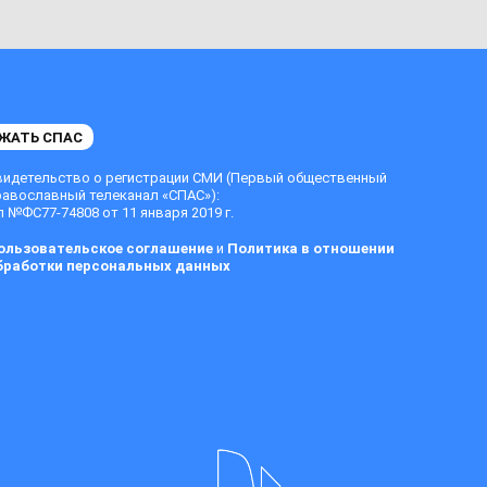
ЖАТЬ СПАС
видетельство о регистрации СМИ (Первый общественный
равославный телеканал «СПАС»):
 №ФС77-74808 от 11 января 2019 г.
ользовательское соглашение
и
Политика в отношении
бработки персональных данных