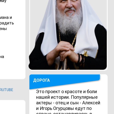
мму
мана и
градить
мены
на
ДОРОГА
RUTUBE
Это проект о красоте и боли
нашей истории. Популярные
актеры - отец и сын - Алексей
и Игорь Огурцовы едут по
стране, останавливаясь в