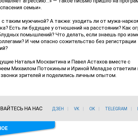
роявляет агрессию…» — такое письмо пришло на програ
спасения семьи».
 с таким мужчиной? А также: уходить ли от мужа-нарко
ка? Есть ли будущее у отношений на расстоянии? Как о
блудных помышлений? Что делать, если знаешь про из
оллегами? И чем опасно сожительство без регистрации
ий?
ущие Наталья Москвитина и Павел Астахов вместе с
реем Михаилом Потокиным и Ириной Меладзе ответили 
 звонки зрителей и поделились личным опытом.
ВАЙТЕСЬ НА НАС
ДЗЕН
VK
ОK
TELEGRAM
НОЕ