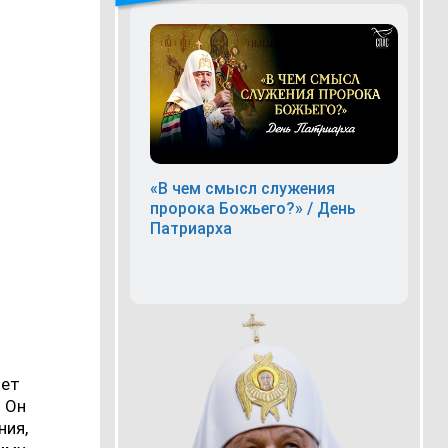
«В чем смысл служения
пророка Божьего?» / День
Патриарха
чет
. Он
ния,