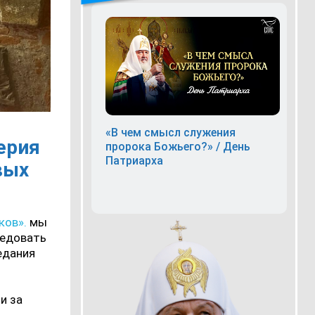
«В чем смысл служения
ерия
пророка Божьего?» / День
Патриарха
вых
ков».
мы
ведовать
едания
и за