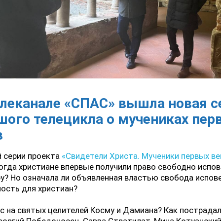
елеканале «СПАС» вышла новая с
шого телецикла о мучениках пер
в
й серии проекта
«Свидетели Христа. Мученики первых ве
когда христиане впервые получили право свободно испо
у? Но означала ли объявленная властью свобода испов
ость для христиан?
с на святых целителей Косму и Дамиана? Как пострадал