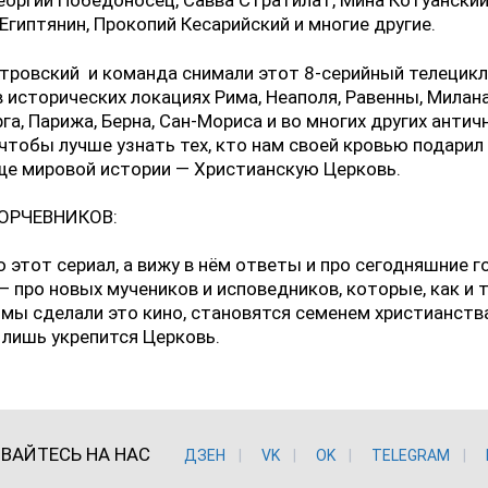
еоргий Победоносец, Савва Стратилат, Мина Котуанский
Египтянин, Прокопий Кесарийский и многие другие.
тровский и команда снимали этот 8-серийный телецикл
 исторических локациях Рима, Неаполя, Равенны, Милана
га, Парижа, Берна, Сан-Мориса и во многих других антич
 чтобы лучше узнать тех, кто нам своей кровью подарил
ще мировой истории — Христианскую Церковь.
ОРЧЕВНИКОВ:
 этот сериал, а вижу в нём ответы и про сегодняшние г
— про новых мучеников и исповедников, которые, как и т
мы сделали это кино, становятся семенем христианства
лишь укрепится Церковь.
ВАЙТЕСЬ НА НАС
ДЗЕН
VK
ОK
TELEGRAM