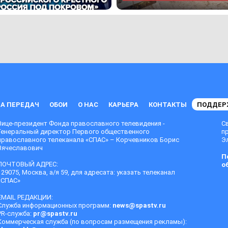
А ПЕРЕДАЧ
ОБОИ
О НАС
КАРЬЕРА
КОНТАКТЫ
ПОДДЕР
Вице-президент Фонда православного телевидения -
С
Генеральный директор Первого общественного
п
православного телеканала «СПАС» – Корчевников Борис
Эл
Вячеславович
П
ПОЧТОВЫЙ АДРЕС:
о
129075, Москва, а/я 59, для адресата: указать телеканал
«СПАС»
EMAIL РЕДАКЦИИ:
Служба информационных программ:
news@spastv.ru
PR-служба:
pr@spastv.ru
Коммерческая служба (по вопросам размещения рекламы):