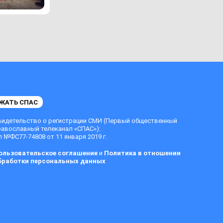
ЖАТЬ СПАС
видетельство о регистрации СМИ (Первый общественный
равославный телеканал «СПАС»):
 №ФС77-74808 от 11 января 2019 г.
ользовательское соглашение
и
Политика в отношении
бработки персональных данных