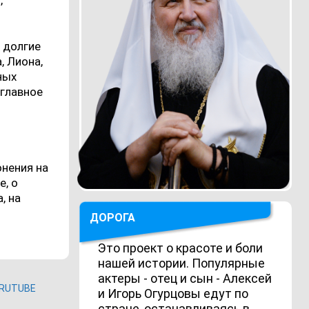
,
 долгие
, Лиона,
ных
 главное
онения на
е, о
, на
ДОРОГА
Это проект о красоте и боли
нашей истории. Популярные
актеры - отец и сын - Алексей
RUTUBE
и Игорь Огурцовы едут по
стране, останавливаясь в