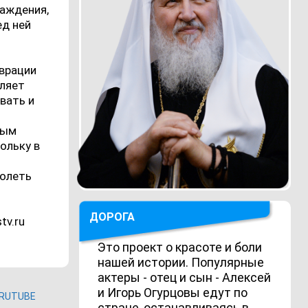
лаждения,
ед ней
аврации
вляет
вать и
.
ным
ольку в
долеть
ДОРОГА
tv.ru
Это проект о красоте и боли
нашей истории. Популярные
актеры - отец и сын - Алексей
и Игорь Огурцовы едут по
RUTUBE
стране, останавливаясь в