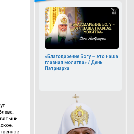
«Благодарение Богу – это наша
главная молитва» / День
Патриарха
уг
блева.
святыни
ское,
ственное