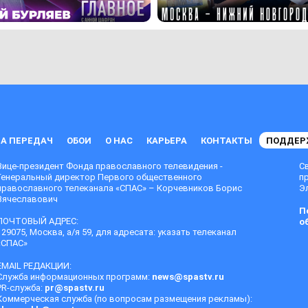
А ПЕРЕДАЧ
ОБОИ
О НАС
КАРЬЕРА
КОНТАКТЫ
ПОДДЕР
Вице-президент Фонда православного телевидения -
С
Генеральный директор Первого общественного
п
православного телеканала «СПАС» – Корчевников Борис
Эл
Вячеславович
П
ПОЧТОВЫЙ АДРЕС:
о
129075, Москва, а/я 59, для адресата: указать телеканал
«СПАС»
EMAIL РЕДАКЦИИ:
Служба информационных программ:
news@spastv.ru
PR-служба:
pr@spastv.ru
Коммерческая служба (по вопросам размещения рекламы):