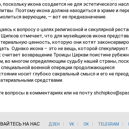
, поскольку икона создается не для эстетического нас
литвы. Поэтому икона должна находиться в храме и пер
олиться верующие, — вот ее предназначение.
ясь к вопросу о целях религиозной и секулярной рест
 Щипков отмечает, что для музейщиков икона предста
териальную ценность, которую они хотят законсервиро
ать. Однако икона – это не вещь, которой спекулируют
к считает возвращение Троицы Церкви поистине рубеж
, во многом определяющим судьбу нашей страны, поск
х специальной военной операции продолжающееся
тояние носит глубоко сакральный смысл и его не прео
материальными средствами.
 вопросы в комментариях или на почту shchipkov@spas
ВАЙТЕСЬ НА НАС
ДЗЕН
VK
ОK
TELEGRAM