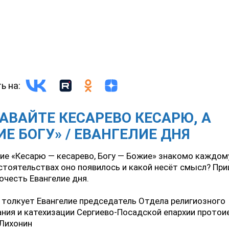
ь на:
АВАЙТЕ КЕСАРЕВО КЕСАРЮ, А
Е БОГУ» / ЕВАНГЕЛИЕ ДНЯ
е «Кесарю — кесарево, Богу — Божие» знакомо каждому
стоятельствах оно появилось и какой несёт смысл? Пр
очесть Евангелие дня.
 толкует Евангелие председатель Отдела религиозного
ния и катехизации Сергиево-Посадской епархии протои
 Лихонин