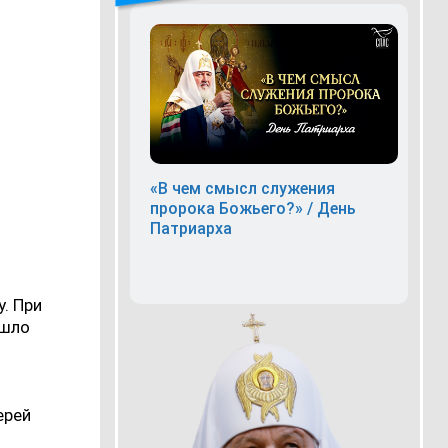
«В чем смысл служения
пророка Божьего?» / День
Патриарха
. При
ишло
ерей