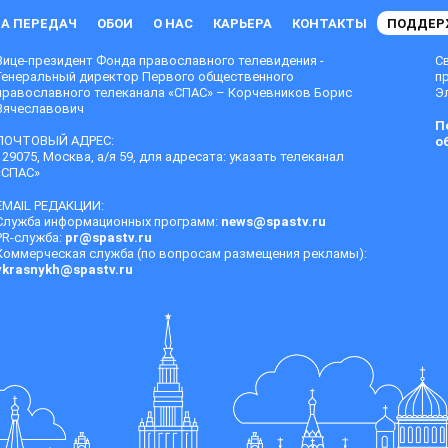
А ПЕРЕДАЧ
ОБОИ
О НАС
КАРЬЕРА
КОНТАКТЫ
ПОДДЕР
Вице-президент Фонда православного телевидения -
С
Генеральный директор Первого общественного
п
православного телеканала «СПАС» – Корчевников Борис
Эл
Вячеславович
П
ПОЧТОВЫЙ АДРЕС:
о
129075, Москва, а/я 59, для адресата: указать телеканал
«СПАС»
EMAIL РЕДАКЦИИ:
Служба информационных программ:
news@spastv.ru
PR-служба:
pr@spastv.ru
Коммерческая служба (по вопросам размещения рекламы):
vkrasnykh@spastv.ru