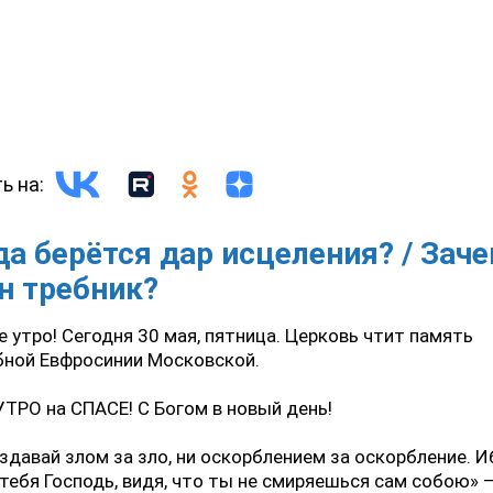
ь на:
да берётся дар исцеления? / Зач
н требник?
 утро! Сегодня 30 мая, пятница. Церковь чтит память
бной Евфросинии Московской.
УТРО на СПАСЕ! С Богом в новый день!
здавай злом за зло, ни оскорблением за оскорбление. И
тебя Господь, видя, что ты не смиряешься сам собою» 