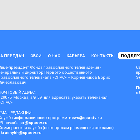
А ПЕРЕДАЧ
ОБОИ
О НАС
КАРЬЕРА
КОНТАКТЫ
ПОДДЕР
Вице-президент Фонда православного телевидения -
С
Генеральный директор Первого общественного
п
православного телеканала «СПАС» – Корчевников Борис
Эл
Вячеславович
П
ПОЧТОВЫЙ АДРЕС:
о
129075, Москва, а/я 59, для адресата: указать телеканал
«СПАС»
EMAIL РЕДАКЦИИ:
Служба информационных программ:
news@spastv.ru
PR-служба:
pr@spastv.ru
Коммерческая служба (по вопросам размещения рекламы):
vkrasnykh@spastv.ru