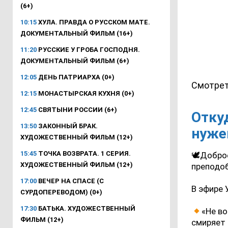
(6+)
10:15
ХУЛА. ПРАВДА О РУССКОМ МАТЕ.
ДОКУМЕНТАЛЬНЫЙ ФИЛЬМ (16+)
11:20
РУССКИЕ У ГРОБА ГОСПОДНЯ.
ДОКУМЕНТАЛЬНЫЙ ФИЛЬМ (6+)
12:05
ДЕНЬ ПАТРИАРХА (0+)
Смотрет
12:15
МОНАСТЫРСКАЯ КУХНЯ (0+)
12:45
СВЯТЫНИ РОССИИ (6+)
Отку
13:50
ЗАКОННЫЙ БРАК.
нуже
ХУДОЖЕСТВЕННЫЙ ФИЛЬМ (12+)
15:45
ТОЧКА ВОЗВРАТА. 1 СЕРИЯ.
🕊Доброе
ХУДОЖЕСТВЕННЫЙ ФИЛЬМ (12+)
преподо
17:00
ВЕЧЕР НА СПАСЕ (С
В эфире 
СУРДОПЕРЕВОДОМ) (0+)
17:30
БАТЬКА. ХУДОЖЕСТВЕННЫЙ
«Не во
ФИЛЬМ (12+)
смиряет 