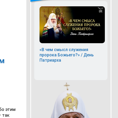
«В чем смысл служения
пророка Божьего?» / День
ем
Патриарха
бо этим
— так