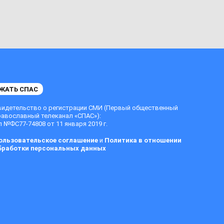
ЖАТЬ СПАС
видетельство о регистрации СМИ (Первый общественный
равославный телеканал «СПАС»):
 №ФС77-74808 от 11 января 2019 г.
ользовательское соглашение
и
Политика в отношении
бработки персональных данных