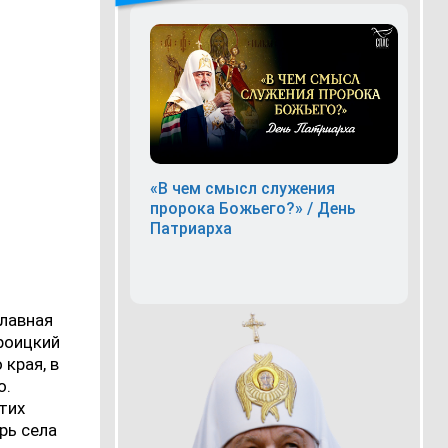
«В чем смысл служения
пророка Божьего?» / День
Патриарха
главная
роицкий
края, в
о.
тих
рь села