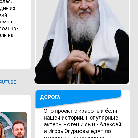
олая,
дин из
кий
жемся
 Иоанно-
ли на
RUTUBE
ДОРОГА
Это проект о красоте и боли
нашей истории. Популярные
актеры - отец и сын - Алексей
и Игорь Огурцовы едут по
стране, останавливаясь в