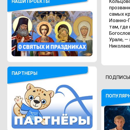
Кольцово
НАШИ ПРОЕКТЫ
прозванн
самых кр
Иоанно-
там, где
Богосло
Урале, —
Николае
ПАРТНЕРЫ
ПОДПИСЫ
ПОПУЛЯР