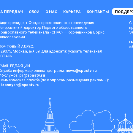
А ПЕРЕДАЧ
ОБОИ
О НАС
КАРЬЕРА
КОНТАКТЫ
ПОДДЕР
Вице-президент Фонда православного телевидения -
С
Генеральный директор Первого общественного
п
православного телеканала «СПАС» – Корчевников Борис
Эл
Вячеславович
П
ПОЧТОВЫЙ АДРЕС:
о
129075, Москва, а/я 59, для адресата: указать телеканал
«СПАС»
EMAIL РЕДАКЦИИ:
Служба информационных программ:
news@spastv.ru
PR-служба:
pr@spastv.ru
Коммерческая служба (по вопросам размещения рекламы):
vkrasnykh@spastv.ru