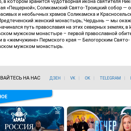
, в котором хранится чудотворная икона святителя Ник
ая «Пещерной»; Соликамский Свято-Троицкий собор — о
асивых и необычных храмов Соликамска и Красносельс
Предтеченский женский монастырь; Чердынь — мы ока
 начинался путь православия на этих северных землях, в
вском мужском монастыре – первой православной обите
 и в «жемчужине» Пермского края — Белогорским Свято-
вском мужском монастырь.
ВАЙТЕСЬ НА НАС
ДЗЕН
VK
ОK
TELEGRAM
НОЕ