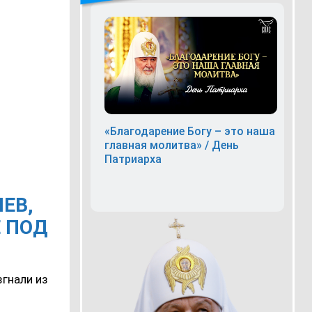
«Благодарение Богу – это наша
главная молитва» / День
Патриарха
ЕВ,
 ПОД
згнали из