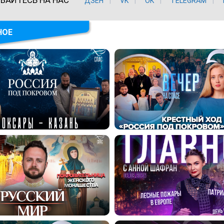
ДЗЕН
VK
ОK
TELEGRAM
НОЕ