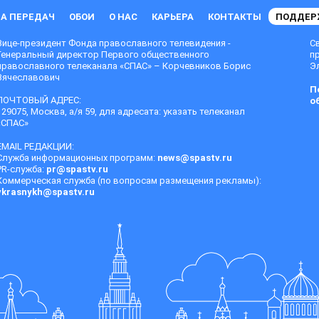
А ПЕРЕДАЧ
ОБОИ
О НАС
КАРЬЕРА
КОНТАКТЫ
ПОДДЕР
Вице-президент Фонда православного телевидения -
С
Генеральный директор Первого общественного
п
православного телеканала «СПАС» – Корчевников Борис
Эл
Вячеславович
П
ПОЧТОВЫЙ АДРЕС:
о
129075, Москва, а/я 59, для адресата: указать телеканал
«СПАС»
EMAIL РЕДАКЦИИ:
Служба информационных программ:
news@spastv.ru
PR-служба:
pr@spastv.ru
Коммерческая служба (по вопросам размещения рекламы):
vkrasnykh@spastv.ru