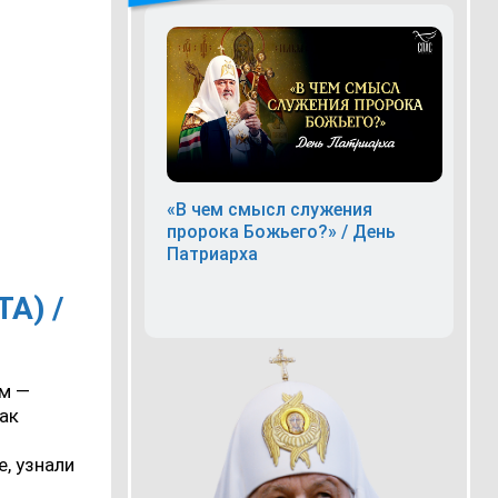
«В чем смысл служения
пророка Божьего?» / День
Патриарха
А) /
ем —
как
, узнали