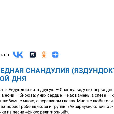
ь на:
ЕДНАЯ СНАНДУЛИЯ (ЯЗДУНДОКТ
ОЙ ДНЯ
ать Евдундоксья, а другую — Снандулья; у них перья дн
а в ночи — бирюза; у них сердце — как камень, а слеза — 
и, любимые мною, с переливом глаза». Многие любители
ва Борис Гребенщикова и группы «Аквариум», конечно же
чки из песни «фикус религиозный».