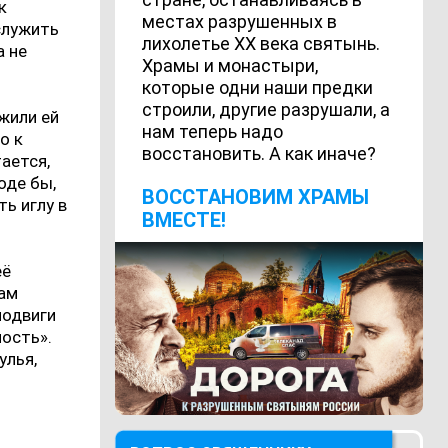
к
местах разрушенных в
служить
лихолетье ХХ века святынь.
а не
Храмы и монастыри,
которые одни наши предки
строили, другие разрушали, а
жили ей
нам теперь надо
о к
восстановить. А как иначе?
тается,
оде бы,
ВОCСТАНОВИМ ХРАМЫ
ть иглу в
ВМЕСТЕ!
её
нам
подвиги
ность».
улья,