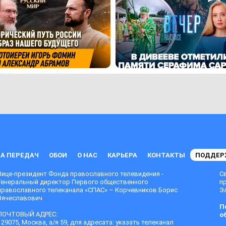
А ПЕРЕДАЧ
ОБОИ
О НАС
КАРЬЕРА
КОНТАКТЫ
ПОДДЕР
Вице-президент Фонда православного телевидения -
С
Генеральный директор Первого общественного
п
православного телеканала «СПАС» – Корчевников Борис
Эл
Вячеславович
П
ПОЧТОВЫЙ АДРЕС:
о
129075, Москва, а/я 59, для адресата: указать телеканал