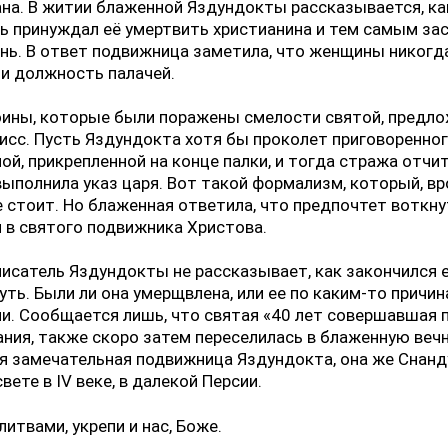
на. В житии блаженной Яздундокты рассказывается, ка
ь принуждал её умертвить христианина и тем самым за
нь. В ответ подвижница заметила, что женщины никогд
и должность палачей.
оины, которые были поражены смелости святой, предло
сс. Пусть Яздундокта хотя бы проколет приговоренног
лой, прикрепленной на конце палки, и тогда стража отчи
выполнила указ царя. Вот такой формализм, который, вр
е стоит. Но блаженная ответила, что предпочтет воткну
м в святого подвижника Христова.
исатель Яздундокты не рассказывает, как закончился 
уть. Были ли она умерщвлена, или ее по каким-то причи
и. Сообщается лишь, что святая «40 лет совершавшая 
ния, также скоро затем переселилась в блаженную веч
я замечательная подвижница Яздундокта, она же Снанд
свете в IV веке, в далекой Персии.
литвами, укрепи и нас, Боже.