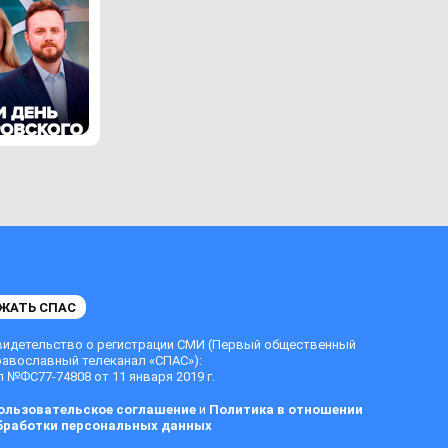
ЖАТЬ СПАС
видетельство о регистрации СМИ (Первый общественный
равославный телеканал «СПАС»):
 №ФС77-74808 от 11 января 2019 г.
ользовательское соглашение
и
Политика в отношении
бработки персональных данных