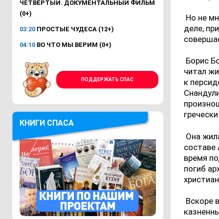
ЧЕТВЁРТЫЙ. ДОКУМЕНТАЛЬНЫЙ ФИЛЬМ
(0+)
Но не мн
деле, пр
03:20
ПРОСТЫЕ ЧУДЕСА (12+)
совершае
04:10
ВО ЧТО МЫ ВЕРИМ (0+)
Борис Б
читал жи
ПОДДЕРЖАТЬ СПАС
к персид
Снандули
произнош
гречески
КНИГИ СПАСА
Она жил
составе 
время по
погиб ар
христиан
Вскоре 
казненны