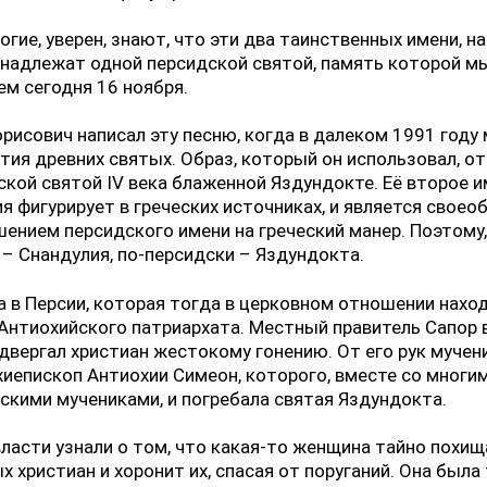
огие, уверен, знают, что эти два таинственных имени, н
инадлежат одной персидской святой, память которой м
м сегодня 16 ноября.
орисович написал эту песню, когда в далеком 1991 году
тия древних святых. Образ, который он использовал, о
ской святой IV века блаженной Яздундокте. Её второе 
я фигурирует в греческих источниках, и является свое
ением персидского имени на греческий манер. Поэтому,
 – Снандулия, по-персидски – Яздундокта.
а в Персии, которая тогда в церковном отношении нахо
Антиохийского патриархата. Местный правитель Сапор 
двергал христиан жестокому гонению. От его рук мучен
хиепископ Антиохии Симеон, которого, вместе со многи
скими мучениками, и погребала святая Яздундокта.
власти узнали о том, что какая-то женщина тайно похищ
х христиан и хоронит их, спасая от поруганий. Она была