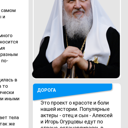
а самом
ы и
 много
тносится
имя
образным
 по-
дилась в
в то
ДОРОГА
ически
ми иными
Это проект о красоте и боли
нашей истории. Популярные
актеры - отец и сын - Алексей
ает тела
и Игорь Огурцовы едут по
 так же
стране, останавливаясь в