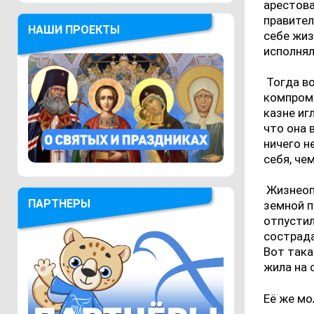
арестова
правител
НАШИ ПРОЕКТЫ
себе жиз
исполнял
Тогда в
компроми
казне иг
что она 
ничего н
себя, че
Жизнеоп
ПАРТНЕРЫ
земной п
отпустил
сострада
Вот така
жила на 
Её же мо