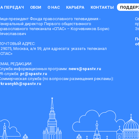
А ПЕРЕДАЧ
ОБОИ
О НАС
КАРЬЕРА
КОНТАКТЫ
ПОДДЕР
Вице-президент Фонда православного телевидения -
С
Генеральный директор Первого общественного
п
православного телеканала «СПАС» – Корчевников Борис
Эл
Вячеславович
П
ПОЧТОВЫЙ АДРЕС:
о
129075, Москва, а/я 59, для адресата: указать телеканал
«СПАС»
EMAIL РЕДАКЦИИ:
Служба информационных программ:
news@spastv.ru
PR-служба:
pr@spastv.ru
Коммерческая служба (по вопросам размещения рекламы):
vkrasnykh@spastv.ru