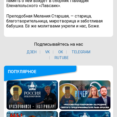
память о ней войдет в сборник Палладия
Еленапольского «Лавсаик».
Преподобная Мелания Старшая, — старица,
благотворительница, миротворица и заботливая
бабушка. Её же молитвами укрепи и нас, Боже.
Подписывайтесь на нас
ДЗЕН
VK
ОK
TELEGRAM
RUTUBE
ПОПУЛЯРНОЕ