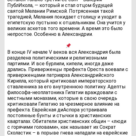
ПублИкола, — который и стал отцом будущей
святой Мелании Римской. Потрясенная такой
трагедией, Мелания покидает столицу и уходит в
египетскую пустыню к отшельникам. Она учится у
великих аскетов того времени. А время это было
непростое. Особенно в Александрии.
В конце IV начале V веков вся Александрия была
разделена политическими и религиозными
партиями. И все бурлили, кипели, иногда даже
дрались. Приверженцы префекта Ореста воевали с
приверженцами патриарха Александрийского
Кирилла, который критиковал императорского
ставленника за его внутреннюю политику. Адепты
философа-неоплатоника Гипатии враждовали с
местными монахами, которые в свою очередь
критиковали Гипатию за чрезмерное влияние на
префекта. Еврейская диАспора устраивала
постоянные бунты и стычки в христианских
кварталах. Обитатели христианских общин – «люди
с горячими головами», как называет их Сократ
Схоластик – в порыве гнева нападали на еврейские