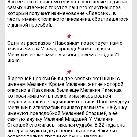
В ответ на это письмо епископ составляет один из
самых читаемых текстов раннего христианства,
который получает наименование «Лавсаик», в
честь имени столичного чиновника, обратившегося
с данной просьбой.
Один из рассказов «Лавсаика» повествует нам о
жизни святой V века, преподобной старицы
Мелании, её же память и совершаем сегодня 21
июня.
В древней церкви были две святых женщины с
именем Мелания. Кроме Мелании, житие которой
описано в Лавсаике, была еще Мелания Римская,
которая жила чуть позже, и являлась родной
внучкой нашей сегодняшней героини. Поэтому двух
Меланий в агиографии принято различать. Бабушку
именуют преподобной Меланией Старшей, а её
святую внучку Меланий Младшей. У Мелании
Старшей сложилась тяжелая судьба. В 22 года она
потеряла мужа и двух своих сыновей. В живых
остался только третий её сын – Валерий