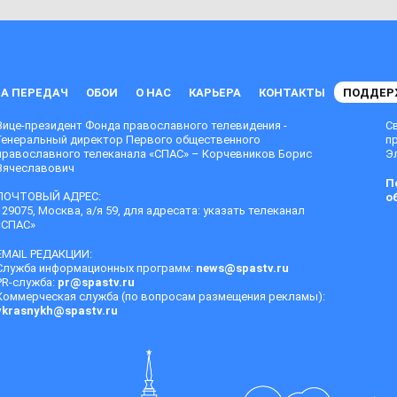
А ПЕРЕДАЧ
ОБОИ
О НАС
КАРЬЕРА
КОНТАКТЫ
ПОДДЕР
Вице-президент Фонда православного телевидения -
С
Генеральный директор Первого общественного
п
православного телеканала «СПАС» – Корчевников Борис
Эл
Вячеславович
П
ПОЧТОВЫЙ АДРЕС:
о
129075, Москва, а/я 59, для адресата: указать телеканал
«СПАС»
EMAIL РЕДАКЦИИ:
Служба информационных программ:
news@spastv.ru
PR-служба:
pr@spastv.ru
Коммерческая служба (по вопросам размещения рекламы):
vkrasnykh@spastv.ru