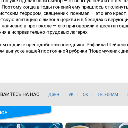
он уже сделал свой выбор — отвергнул себя и пошел з
 Поэтому когда в годы гонений ему пришлось столкнуть
истским террором, священник
понимал — это его крест.
тскую агитацию с амвона церкви и в беседах с верующ
 написано в протоколе — его приговорили к десяти год
ия в исправительно-трудовых лагерях.
ном подвиге преподобно-исповедника
Рафаила Шейченко
м выпуске нашей постоянной рубрики “Новомученик дн
ВАЙТЕСЬ НА НАС
ДЗЕН
VK
ОK
TELEGRAM
НОЕ