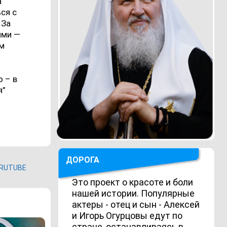
а
ся с
 За
ими —
ам
 – в
я”
ДОРОГА
RUTUBE
Это проект о красоте и боли
нашей истории. Популярные
актеры - отец и сын - Алексей
и Игорь Огурцовы едут по
стране, останавливаясь в