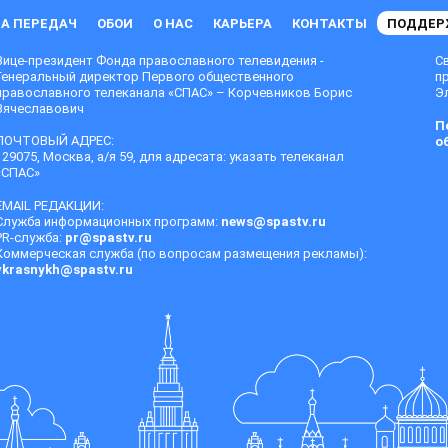
А ПЕРЕДАЧ
ОБОИ
О НАС
КАРЬЕРА
КОНТАКТЫ
ПОДДЕР
Вице-президент Фонда православного телевидения -
С
Генеральный директор Первого общественного
п
православного телеканала «СПАС» – Корчевников Борис
Эл
Вячеславович
П
ПОЧТОВЫЙ АДРЕС:
о
129075, Москва, а/я 59, для адресата: указать телеканал
«СПАС»
EMAIL РЕДАКЦИИ:
Служба информационных программ:
news@spastv.ru
PR-служба:
pr@spastv.ru
Коммерческая служба (по вопросам размещения рекламы):
vkrasnykh@spastv.ru