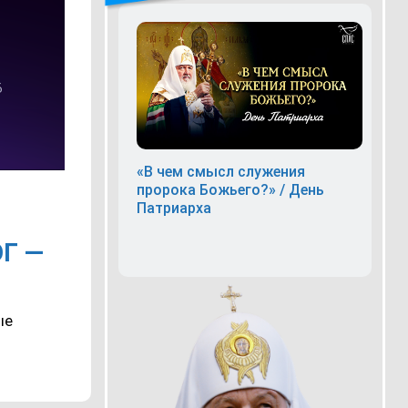
«В чем смысл служения
пророка Божьего?» / День
Патриарха
Г —
ые