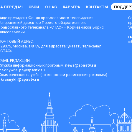
А ПЕРЕДАЧ
ОБОИ
О НАС
КАРЬЕРА
КОНТАКТЫ
ПОДДЕР
Вице-президент Фонда православного телевидения -
С
Генеральный директор Первого общественного
п
православного телеканала «СПАС» – Корчевников Борис
Эл
Вячеславович
П
ПОЧТОВЫЙ АДРЕС:
о
129075, Москва, а/я 59, для адресата: указать телеканал
«СПАС»
EMAIL РЕДАКЦИИ:
Служба информационных программ:
news@spastv.ru
PR-служба:
pr@spastv.ru
Коммерческая служба (по вопросам размещения рекламы):
vkrasnykh@spastv.ru