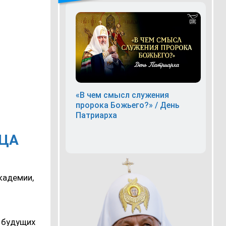
«В чем смысл служения
пророка Божьего?» / День
Патриарха
ИЦА
кадемии,
и будущих