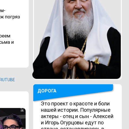
ем-
уж погряз
ереем
сьма и
RUTUBE
ДОРОГА
Это проект о красоте и боли
нашей истории. Популярные
актеры - отец и сын - Алексей
и Игорь Огурцовы едут по
стране, останавливаясь в