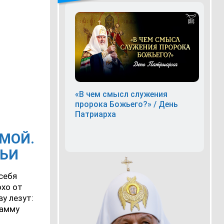
«В чем смысл служения
пророка Божьего?» / День
Патриарха
АМОЙ.
МЬИ
 себя
охо от
ву лезут:
рамму