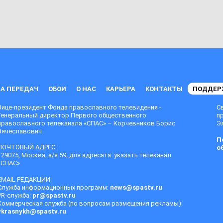
А ПЕРЕДАЧ
ОБОИ
О НАС
КАРЬЕРА
КОНТАКТЫ
ПОДДЕР
Вице-президент Фонда православного телевидения -
С
Генеральный директор Первого общественного
п
православного телеканала «СПАС» – Корчевников Борис
Эл
Вячеславович
П
ПОЧТОВЫЙ АДРЕС:
о
129075, Москва, а/я 59, для адресата: указать телеканал
«СПАС»
EMAIL РЕДАКЦИИ:
Служба информационных программ:
news@spastv.ru
PR-служба:
pr@spastv.ru
Коммерческая служба (по вопросам размещения рекламы):
vkrasnykh@spastv.ru