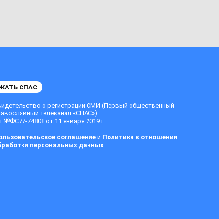
ЖАТЬ СПАС
видетельство о регистрации СМИ (Первый общественный
равославный телеканал «СПАС»):
 №ФС77-74808 от 11 января 2019 г.
ользовательское соглашение
и
Политика в отношении
бработки персональных данных