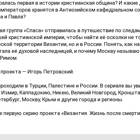
ралась первая в истории христианская община? И какие
императоров хранятся в Антиохийском кафедральном с
а и Павла?
я группа «Спаса» отправилась в путешествие по следа
ей христианской империи, чтобы найти её осколки не т
ской территории Византии, но и в России. Понять, как н
тала её духовой наследницей, и почему Москву называю
 Римом.
проекта — Игорь Петровский.
роходили в Турции, Палестине и России. В сериале вы у
 Измир, Каппадокию, Никею, Великий Новгород, Кроншта
тербург, Москву, Крым и другие города и регионы.
 первую серию проекта «Византия. Жизнь после смерти