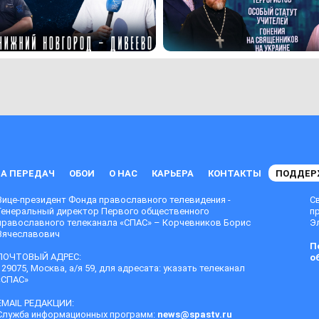
А ПЕРЕДАЧ
ОБОИ
О НАС
КАРЬЕРА
КОНТАКТЫ
ПОДДЕР
Вице-президент Фонда православного телевидения -
С
Генеральный директор Первого общественного
п
православного телеканала «СПАС» – Корчевников Борис
Эл
Вячеславович
П
ПОЧТОВЫЙ АДРЕС:
о
129075, Москва, а/я 59, для адресата: указать телеканал
«СПАС»
EMAIL РЕДАКЦИИ:
Служба информационных программ:
news@spastv.ru