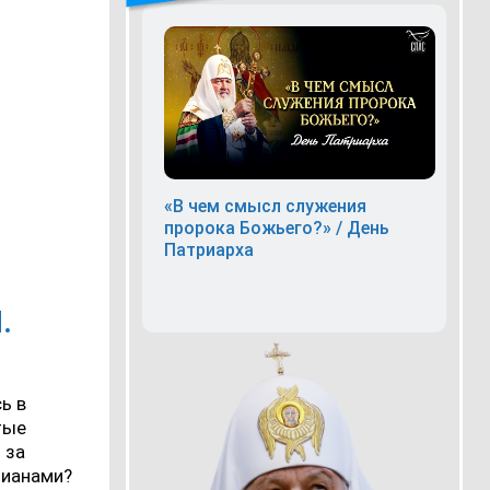
«В чем смысл служения
пророка Божьего?» / День
Патриарха
.
ь в
тые
 за
тианами?