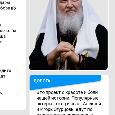
 дары
оборе во
м
олько на
аша
т
видите
дт,
ДОРОГА
Это проект о красоте и боли
».
нашей истории. Популярные
актеры - отец и сын - Алексей
и Игорь Огурцовы едут по
стране, останавливаясь в