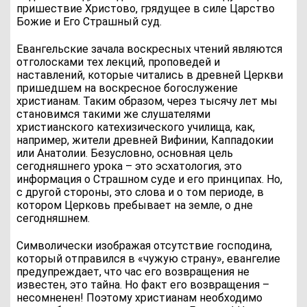
пришествие Христово, грядущее в силе Царство
Божие и Его Страшный суд.
Евангельские зачала воскресных чтений являются
отголосками тех лекций, проповедей и
наставлений, которые читались в древней Церкви
пришедшем на воскресное богослужение
христианам. Таким образом, через тысячу лет мы
становимся такими же слушателями
христианского катехизического училища, как,
например, жители древней Вифинии, Каппадокии
или Анатолии. Безусловно, основная цель
сегодняшнего урока – это эсхатология, это
информация о Страшном суде и его принципах. Но,
с другой стороны, это слова и о том периоде, в
котором Церковь пребывает на земле, о дне
сегодняшнем.
Символически изображая отсутствие господина,
который отправился в «чужую страну», евангелие
предупреждает, что час его возвращения не
известен, это тайна. Но факт его возвращения –
несомненен! Поэтому христианам необходимо