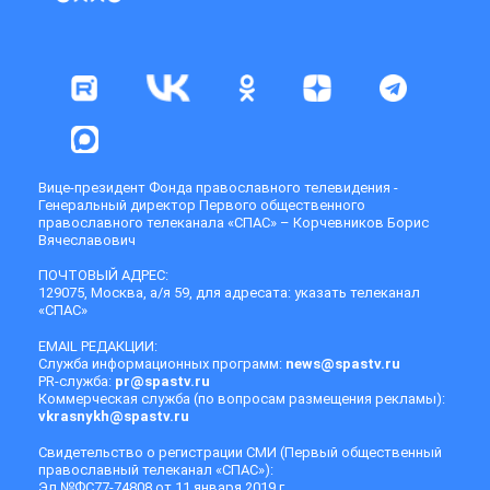
Вице-президент Фонда православного телевидения -
Генеральный директор Первого общественного
православного телеканала «СПАС» – Корчевников Борис
Вячеславович
ПОЧТОВЫЙ АДРЕС:
129075, Москва, а/я 59, для адресата: указать телеканал
«СПАС»
EMAIL РЕДАКЦИИ:
Служба информационных программ:
news@spastv.ru
PR-служба:
pr@spastv.ru
Коммерческая служба (по вопросам размещения рекламы):
vkrasnykh@spastv.ru
Свидетельство о регистрации СМИ (Первый общественный
православный телеканал «СПАС»):
Эл №ФС77-74808 от 11 января 2019 г.