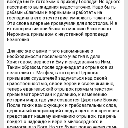
всегда быть готовым к приходу Господа! Но одного
пассивного выжидания недостаточно. Надо быть
рабами «благими и верными» и работать на
господина в его отсутствие, умножать таланты.
Эти слова впервые прозвучали для апостолов. И в
их восприятии они были, по мнению блаженного
Иеронима, призывом к неустанной проповеди
Евангелия.
Для нас же с вами – это напоминание о
необходимости посильного участия в деле
Христовом, верности Ему и следования за Ним.
Таким образом, после одиннадцати отрывков из
евангелия от Матфея, в которых Церковь
призывала слушателей задуматься над своей
нравственностью, своей верой и своей жизнью,
теперь евангельский отрывок прямым текстом
призывает христиан к деланию, к изменению
истории мира, где уже создается Царствие Божие.
После таких взыскующих и требовательных слов,
церковный лекционарий следующего воскресенья
представит нашему вниманию отрывок, где речь
пойдет о надежде и вере в милосердного и
всемогущего Бога. Но это будет ровно через семь