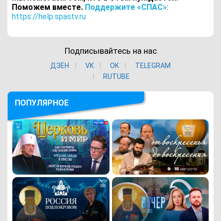
Поможем вместе.
Поддержите «СПАС»
:
https://help.spastv.ru
Подписывайтесь на нас
ДЗЕН
VK
ОK
TELEGRAM
RUTUBE
ПОПУЛЯРНОЕ