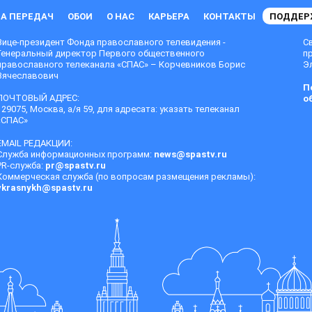
А ПЕРЕДАЧ
ОБОИ
О НАС
КАРЬЕРА
КОНТАКТЫ
ПОДДЕР
Вице-президент Фонда православного телевидения -
С
Генеральный директор Первого общественного
п
православного телеканала «СПАС» – Корчевников Борис
Эл
Вячеславович
П
ПОЧТОВЫЙ АДРЕС:
о
129075, Москва, а/я 59, для адресата: указать телеканал
«СПАС»
EMAIL РЕДАКЦИИ:
Служба информационных программ:
news@spastv.ru
PR-служба:
pr@spastv.ru
Коммерческая служба (по вопросам размещения рекламы):
vkrasnykh@spastv.ru