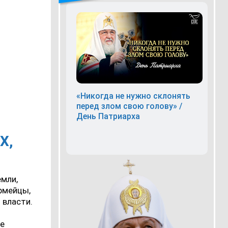
«Никогда не нужно склонять
перед злом свою голову» /
День Патриарха
Х,
емли,
армейцы,
 власти.
ке