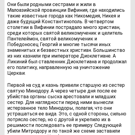
Они были родными сестрами и жили в
Малоазийской провинции Вифиния, где находились
такие известные города как Никомедия, Никея и
даже будущий Константинополь. В четвертом
столетии в Вифинии пострадало много христиан,
среди которых святой великомученик и целитель
Пантелеймон, святой великомученик и
Победоносец Георгий и многие тысячи иных
знаменитых и безвестных христиан. Большинство
из них казнили при императоре Диоклетиане. А
Ликиний был ставленник Диоклетиана и продолжал
его политику, направленную на уничтожение
Церкви.
Первой на суд и казнь привели старшую из сестер
святую Минодору. А через четыре дня после ее
убийства органы сыска арестовали и младших
сестер. Для наглядности перед ними вынесли
истерзанное тело Минодоры, полагая, что они
устрашаться ее вида. Это, с одной стороны, сильно
потрясло сестер, но с другой и укрепило их в
решимости последовать ее примеру. Следующей
убили Митродору и по такой же схеме заставили