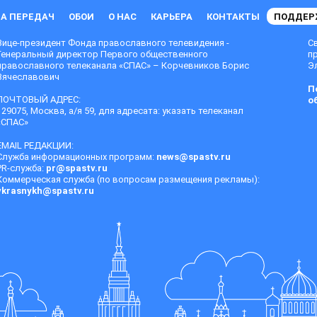
А ПЕРЕДАЧ
ОБОИ
О НАС
КАРЬЕРА
КОНТАКТЫ
ПОДДЕР
Вице-президент Фонда православного телевидения -
С
Генеральный директор Первого общественного
п
православного телеканала «СПАС» – Корчевников Борис
Эл
Вячеславович
П
ПОЧТОВЫЙ АДРЕС:
о
129075, Москва, а/я 59, для адресата: указать телеканал
«СПАС»
EMAIL РЕДАКЦИИ:
Служба информационных программ:
news@spastv.ru
PR-служба:
pr@spastv.ru
Коммерческая служба (по вопросам размещения рекламы):
vkrasnykh@spastv.ru