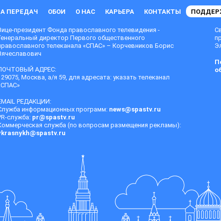
А ПЕРЕДАЧ
ОБОИ
О НАС
КАРЬЕРА
КОНТАКТЫ
ПОДДЕР
Вице-президент Фонда православного телевидения -
С
Генеральный директор Первого общественного
п
православного телеканала «СПАС» – Корчевников Борис
Эл
Вячеславович
П
ПОЧТОВЫЙ АДРЕС:
о
129075, Москва, а/я 59, для адресата: указать телеканал
«СПАС»
EMAIL РЕДАКЦИИ:
Служба информационных программ:
news@spastv.ru
PR-служба:
pr@spastv.ru
Коммерческая служба (по вопросам размещения рекламы):
vkrasnykh@spastv.ru