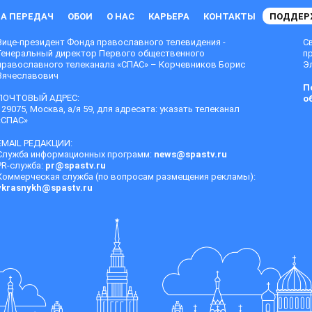
А ПЕРЕДАЧ
ОБОИ
О НАС
КАРЬЕРА
КОНТАКТЫ
ПОДДЕР
Вице-президент Фонда православного телевидения -
С
Генеральный директор Первого общественного
п
православного телеканала «СПАС» – Корчевников Борис
Эл
Вячеславович
П
ПОЧТОВЫЙ АДРЕС:
о
129075, Москва, а/я 59, для адресата: указать телеканал
«СПАС»
EMAIL РЕДАКЦИИ:
Служба информационных программ:
news@spastv.ru
PR-служба:
pr@spastv.ru
Коммерческая служба (по вопросам размещения рекламы):
vkrasnykh@spastv.ru