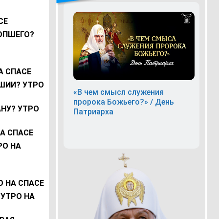
СЕ
ОПШЕГО?
А СПАСЕ
ШИИ? УТРО
«В чем смысл служения
пророка Божьего?» / День
НУ? УТРО
Патриарха
А СПАСЕ
РО НА
 НА СПАСЕ
 УТРО НА