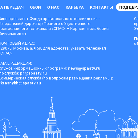
А ПЕРЕДАЧ
ОБОИ
О НАС
КАРЬЕРА
КОНТАКТЫ
ПОДДЕР
Вице-президент Фонда православного телевидения -
С
Генеральный директор Первого общественного
п
православного телеканала «СПАС» – Корчевников Борис
Эл
Вячеславович
П
ПОЧТОВЫЙ АДРЕС:
о
129075, Москва, а/я 59, для адресата: указать телеканал
«СПАС»
EMAIL РЕДАКЦИИ:
Служба информационных программ:
news@spastv.ru
PR-служба:
pr@spastv.ru
Коммерческая служба (по вопросам размещения рекламы):
vkrasnykh@spastv.ru