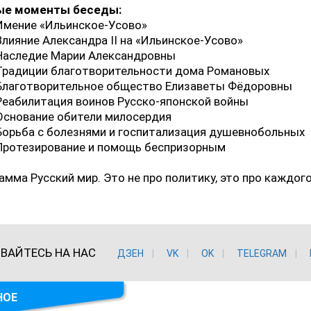
ые моменты беседы:
Имение «Ильинское-Усово»
Влияние Александра II на «Ильинское-Усово»
 Наследие Марии Александровны
 Традиции благотворительности дома Романовых
 Благотворительное общество Елизаветы Фёдоровны
Реабилитация воинов Русско-японской войны
Основание обители милосердия
Борьба с болезнями и госпитализация душевнобольных
 Протезирование и помощь беспризорным
мма Русский мир. Это не про политику, это про каждого
ВАЙТЕСЬ НА НАС
ДЗЕН
VK
ОK
TELEGRAM
НОЕ