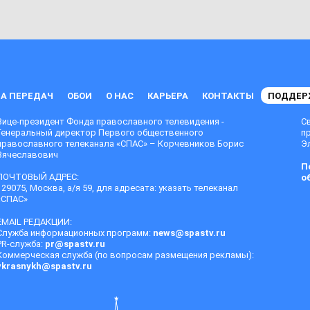
А ПЕРЕДАЧ
ОБОИ
О НАС
КАРЬЕРА
КОНТАКТЫ
ПОДДЕР
Вице-президент Фонда православного телевидения -
С
Генеральный директор Первого общественного
п
православного телеканала «СПАС» – Корчевников Борис
Эл
Вячеславович
П
ПОЧТОВЫЙ АДРЕС:
о
129075, Москва, а/я 59, для адресата: указать телеканал
«СПАС»
EMAIL РЕДАКЦИИ:
Служба информационных программ:
news@spastv.ru
PR-служба:
pr@spastv.ru
Коммерческая служба (по вопросам размещения рекламы):
vkrasnykh@spastv.ru