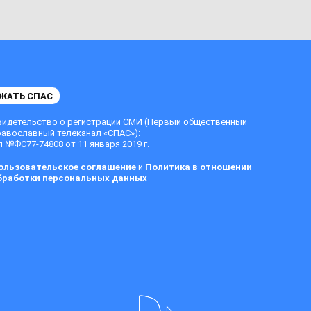
ЖАТЬ СПАС
видетельство о регистрации СМИ (Первый общественный
равославный телеканал «СПАС»):
 №ФС77-74808 от 11 января 2019 г.
ользовательское соглашение
и
Политика в отношении
бработки персональных данных