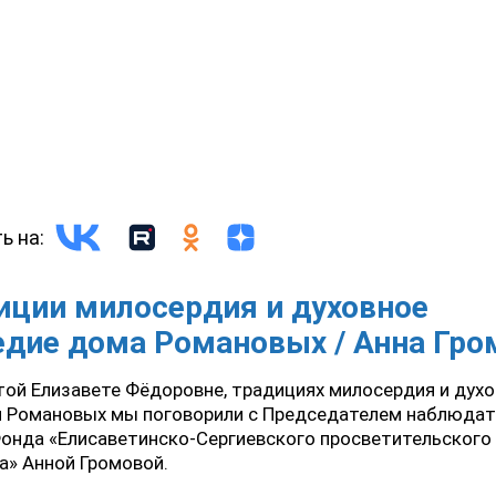
ь на:
иции милосердия и духовное
едие дома Романовых / Анна Гро
той Елизавете Фёдоровне, традициях милосердия и дух
и Романовых мы поговорили с Председателем наблюдат
онда «Елисаветинско-Сергиевского просветительского
а» Анной Громовой.